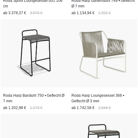
Roda Spool Loungesessel 001 106
Roda Harp Gartenstuhl 749 • Geflecht
cm
Ø 7 mm
ab
3.378,37 €
3.575 €
ab
1.134,94 €
1.201 €
Roda Harp Barstuhl 750 • Geflecht Ø
Roda Harp Loungesessel 368 •
7 mm
Geflecht Ø 3 mm
ab
1.202,98 €
1.273 €
ab
1.742,58 €
1.844 €