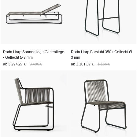
Roda Harp Sonnenliege Gartenliege
Roda Harp Barstuhl 350 • Geflecht Ø
• Geflecht Ø 3 mm
3 mm
ab
3.294,27 €
3.486 €
ab
1.101,87 €
1.166 €