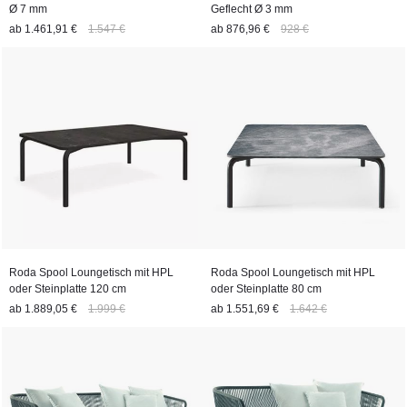
Ø 7 mm
Geflecht Ø 3 mm
ab
1.461,91 €
1.547 €
ab
876,96 €
928 €
Roda Spool Loungetisch mit HPL
Roda Spool Loungetisch mit HPL
oder Steinplatte 120 cm
oder Steinplatte 80 cm
ab
1.889,05 €
1.999 €
ab
1.551,69 €
1.642 €