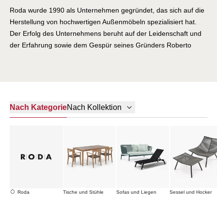
Roda wurde 1990 als Unternehmen gegründet, das sich auf die
Herstellung von hochwertigen Außenmöbeln spezialisiert hat.
Der Erfolg des Unternehmens beruht auf der Leidenschaft und
der Erfahrung sowie dem Gespür seines Gründers Roberto
Pompa, der als einer der ersten Italiener das neue Konzept des
Innengartens entwickelt hat: ein Innengarten, der die immer
mehr verschwindende Grenze zwischen Innen und Außen
aufhebt.
Nach Kategorie
Nach Kollektion
Roda
Tische und Stühle
Sofas und Liegen
Sessel und Hocker