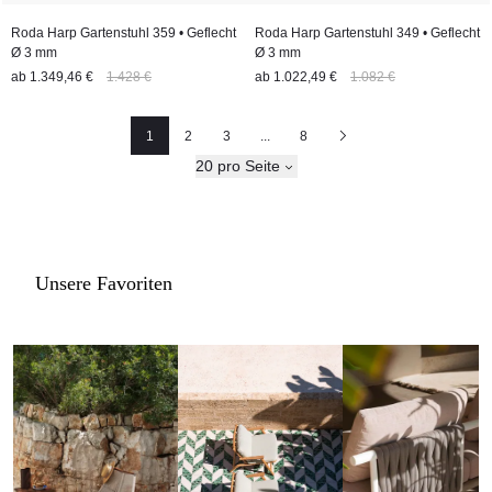
Roda Harp Gartenstuhl 359 • Geflecht
Roda Harp Gartenstuhl 349 • Geflecht
Ø 3 mm
Ø 3 mm
ab
1.349,46 €
1.428 €
ab
1.022,49 €
1.082 €
1
2
3
...
8
Seite
Seite
Seite
Nächste
20 pro Seite
Unsere Favoriten