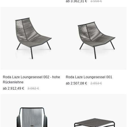
ab
3.362,31 €
3.558 €
Roda Laze Loungesessel 002 - hohe
Roda Laze Loungesessel 001
Rückenlehne
ab
2.507,08 €
2.653 €
ab
2.912,49 €
3.082 €