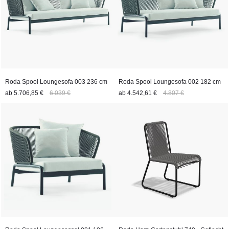
Roda Spool Loungesofa 003 236 cm
Roda Spool Loungesofa 002 182 cm
ab
5.706,85 €
6.039 €
ab
4.542,61 €
4.807 €