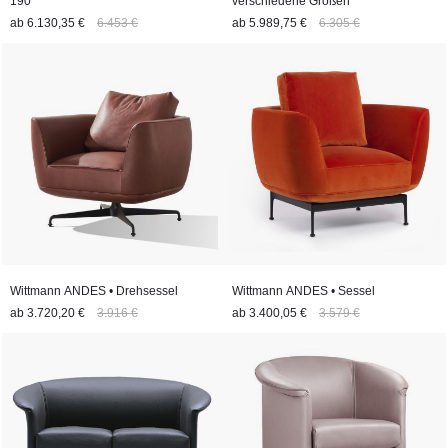
190
verschiedene Größen
ab
6.130,35 €
6.453 €
ab
5.989,75 €
6.305 €
Wittmann ANDES • Drehsessel
Wittmann ANDES • Sessel
ab
3.720,20 €
3.916 €
ab
3.400,05 €
3.579 €