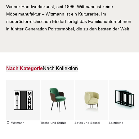
Wiener Handwerkskunst, seit 1896. Wittmann ist keine
Möbelmanufaktur – Wittmann ist ein Kulturerbe. Im
niederösterreichischen Etsdorf fertigt das Familienunternehmen
in fünfter Generation Polstermöbel, die zu den besten der Welt
gehören. Jeder Sessel, jedes Sofa wird von Hand gebaut, von
Sattlern und Polsterern, deren Wissen über Generationen
weitergegeben wurde. Wittmann hat die Entwürfe der Wiener
Moderne bewahrt und neu belebt: die Ikonen von Josef
Hoffmann, die Visionen von Adolf Loos – Klassiker, die hier noch
Nach Kategorie
Nach Kollektion
heute gefertigt werden wie vor hundert Jahren. Doch Wittmann
ist mehr als ein Museum. Zeitgenössische Designer wie
Sebastian Herkner, Luca Nichetto und Paolo Piva haben das
Erbe weitergeschrieben, mit Möbeln, die Tradition und
Gegenwart verbinden. Feinstes Leder, erlesene Stoffe,
Konstruktionen, die Jahrzehnte überdauern. Wittmann steht für
die Überzeugung, dass wahre Qualität keine Abkürzungen
Wittmann
Tische und Stühle
Sofas und Sessel
Satztische
kennt. Nur Zeit, Können und Hingabe.