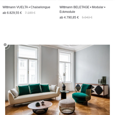
Wittmann VUELTA • Chaiselongue
Wittmann BELETAGE • Modular •
Eckmodule
ab
6.829,55 €
7.189 €
ab
4.790,85 €
5.043 €