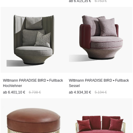
ab
6.415,35 €
6.753 €
Wittmann PARADISE BIRD • Fullback
Wittmann PARADISE BIRD • Fullback
Hochlehner
Sessel
ab
6.401,10 €
6.738 €
ab
4.934,30 €
5.194 €