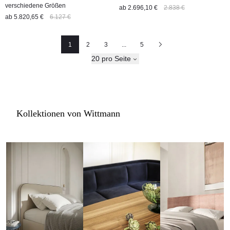
verschiedene Größen
ab
2.696,10 €
2.838 €
ab
5.820,65 €
6.127 €
1
2
3
...
5
Seite
Seite
Seite
Nächste
20 pro Seite
Kollektionen von Wittmann