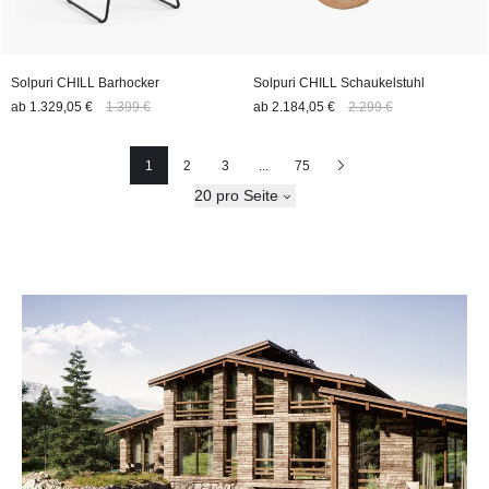
Solpuri CHILL Barhocker
Solpuri CHILL Schaukelstuhl
ab
1.329,05 €
1.399 €
ab
2.184,05 €
2.299 €
1
2
3
...
75
Seite
Seite
Seite
Nächste
20 pro Seite