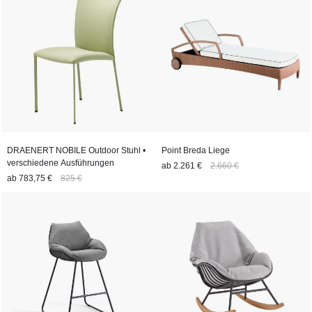
DRAENERT NOBILE Outdoor Stuhl •
Point Breda Liege
verschiedene Ausführungen
ab
2.261 €
2.660 €
ab
783,75 €
825 €