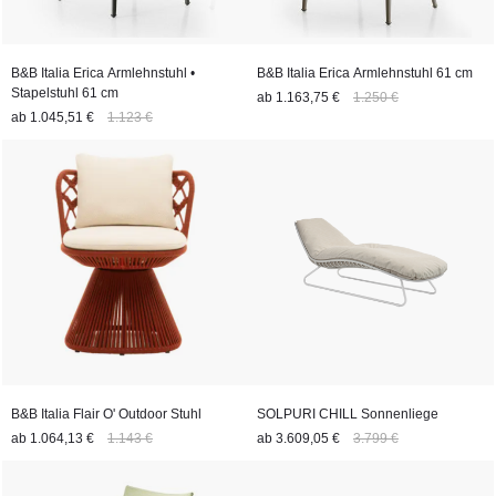
B&B Italia Erica Armlehnstuhl •
B&B Italia Erica Armlehnstuhl 61 cm
Stapelstuhl 61 cm
ab
1.163,75 €
1.250 €
ab
1.045,51 €
1.123 €
B&B Italia Flair O' Outdoor Stuhl
SOLPURI CHILL Sonnenliege
ab
1.064,13 €
1.143 €
ab
3.609,05 €
3.799 €