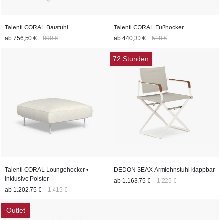
Talenti CORAL Barstuhl
Talenti CORAL Fußhocker
ab
756,50 €
890 €
ab
440,30 €
518 €
72 Stunden
Talenti CORAL Loungehocker •
DEDON SEAX Armlehnstuhl klappbar
inklusive Polster
ab
1.163,75 €
1.225 €
ab
1.202,75 €
1.415 €
Outlet