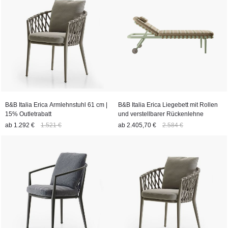
B&B Italia Erica Armlehnstuhl 61 cm |
B&B Italia Erica Liegebett mit Rollen
15% Outletrabatt
und verstellbarer Rückenlehne
ab
1.292 €
1.521 €
ab
2.405,70 €
2.584 €