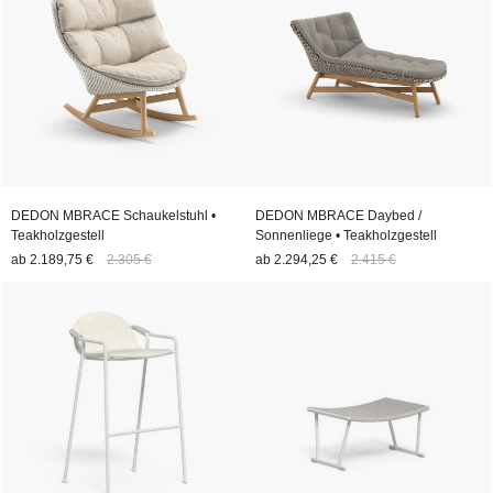
DEDON MBRACE Schaukelstuhl •
DEDON MBRACE Daybed /
Teakholzgestell
Sonnenliege • Teakholzgestell
ab
2.189,75 €
2.305 €
ab
2.294,25 €
2.415 €