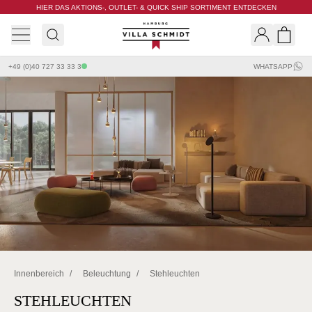
HIER DAS AKTIONS-, OUTLET- & QUICK SHIP SORTIMENT ENTDECKEN
Villa Schmidt
Search
Shopp
+49 (0)40 727 33 33 3
WHATSAPP
Innenbereich
/
Beleuchtung
/
Stehleuchten
STEHLEUCHTEN