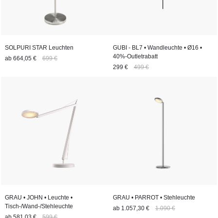
SOLPURI STAR Leuchten
GUBI - BL7 • Wandleuchte • Ø16 •
40%-Outletrabatt
ab
664,05 €
699 €
299 €
499 €
GRAU • JOHN • Leuchte •
GRAU • PARROT • Stehleuchte
Tisch-/Wand-/Stehleuchte
ab
1.057,30 €
1.090 €
ab
581,03 €
599 €