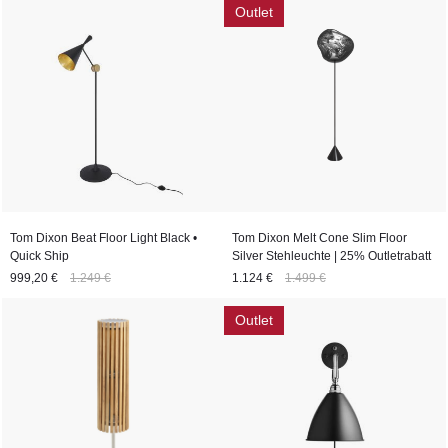
Stehleuchte, die Ihren individuellen Stil und Ihre
Outlet
Beleuchtungsbedürfnisse erfüllt.
Tauchen Sie ein in eine Welt voller Schönheit und Funktionalität
und lassen Sie Ihre Räume in neuem Licht erstrahlen.
Tom Dixon Beat Floor Light Black •
Tom Dixon Melt Cone Slim Floor
Quick Ship
Silver Stehleuchte | 25% Outletrabatt
999,20 €
1.249 €
1.124 €
1.499 €
Outlet