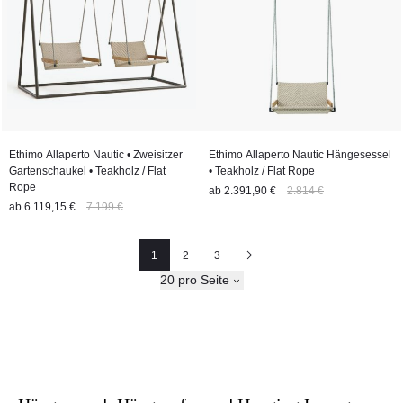
Ethimo Allaperto Nautic • Zweisitzer
Ethimo Allaperto Nautic Hängesessel
Gartenschaukel • Teakholz / Flat
• Teakholz / Flat Rope
Rope
ab
2.391,90 €
2.814 €
ab
6.119,15 €
7.199 €
1
2
3
Seite
Seite
Nächste
20 pro Seite