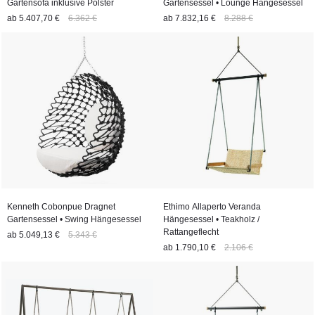
Gartensofa inklusive Polster
Gartensessel • Lounge Hängesessel
ab
5.407,70 €
6.362 €
ab
7.832,16 €
8.288 €
Kenneth Cobonpue Dragnet
Ethimo Allaperto Veranda
Gartensessel • Swing Hängesessel
Hängesessel • Teakholz /
Rattangeflecht
ab
5.049,13 €
5.343 €
ab
1.790,10 €
2.106 €