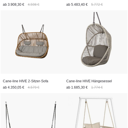
ab
3.908,30 €
4.598 €
ab
5.483,40 €
5.772 €
Cane-line HIVE 2-Sitzer-Sofa
Cane-line HIVE Hängesessel
ab
4.350,05 €
4.579 €
ab
1.685,30 €
1.774 €