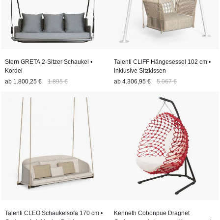
Stern GRETA 2-Sitzer Schaukel •
Talenti CLIFF Hängesessel 102 cm •
Kordel
inklusive Sitzkissen
ab
1.800,25 €
1.895 €
ab
4.306,95 €
5.067 €
Talenti CLEO Schaukelsofa 170 cm •
Kenneth Cobonpue Dragnet