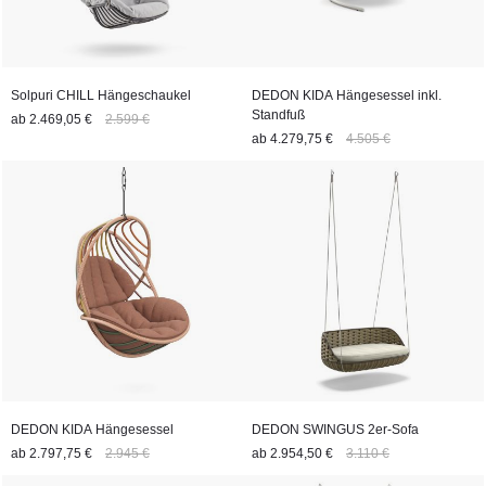
Solpuri CHILL Hängeschaukel
DEDON KIDA Hängesessel inkl.
Standfuß
ab
2.469,05 €
2.599 €
ab
4.279,75 €
4.505 €
DEDON KIDA Hängesessel
DEDON SWINGUS 2er-Sofa
ab
2.797,75 €
2.945 €
ab
2.954,50 €
3.110 €