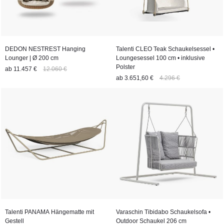
DEDON NESTREST Hanging
Talenti CLEO Teak Schaukelsessel •
Lounger | Ø 200 cm
Loungesessel 100 cm • inklusive
Polster
ab
11.457 €
12.060 €
ab
3.651,60 €
4.296 €
Talenti PANAMA Hängematte mit
Varaschin Tibidabo Schaukelsofa •
Gestell
Outdoor Schaukel 206 cm