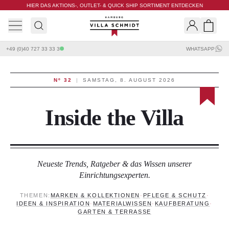
HIER DAS AKTIONS-, OUTLET- & QUICK SHIP SORTIMENT ENTDECKEN
Villa Schmidt
Search
Shopp
+49 (0)40 727 33 33 3
WHATSAPP
Nº 32
|
SAMSTAG, 8. AUGUST 2026
Inside the Villa
Neueste Trends, Ratgeber & das Wissen unserer
Einrichtungsexperten.
THEMEN:
MARKEN & KOLLEKTIONEN
·
PFLEGE & SCHUTZ
·
IDEEN & INSPIRATION
·
MATERIALWISSEN
·
KAUFBERATUNG
·
GARTEN & TERRASSE