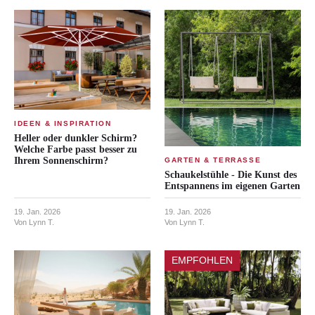
IDEEN & INSPIRATION
Heller oder dunkler Schirm?
Welche Farbe passt besser zu
Ihrem Sonnenschirm?
GARTEN & TERRASSE
Schaukelstühle - Die Kunst des
Entspannens im eigenen Garten
19. Jan. 2026
19. Jan. 2026
Von Lynn T.
Von Lynn T.
EMPFOHLEN