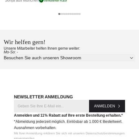
Sonja aus München
Pa
Verifizierter Kauf
die Herstellung dieser hochwertigen Möbel erfolgt in
erstklassiger Qualität
UV-, witterungs- und farbbeständig
leicht zu reinigen
Maße: (B × T × H)
120 × 80 × 38 cm
Wir helfen gern!
Produktnummer:
Unsere Mitarbeiter helfen Ihnen gerne weiter:
Mo-So: -
SPL006
Besuchen Sie auch unseren Showroom
Hersteller:
Roda
NEWSLETTER ANMELDUNG
ANMELDEN
Anmelden und 11% Rabatt auf Ihre erste Bestellung erhalten.*
*Abmeldung jederzeit möglich. Einlösbar ab 1.000 € Bestellwert.
Ausnahmen vorbehalten.
Mit Ihrer Anmeldung erklären Sie sich mit unseren Datenschutzbestimmungen
einverstanden.