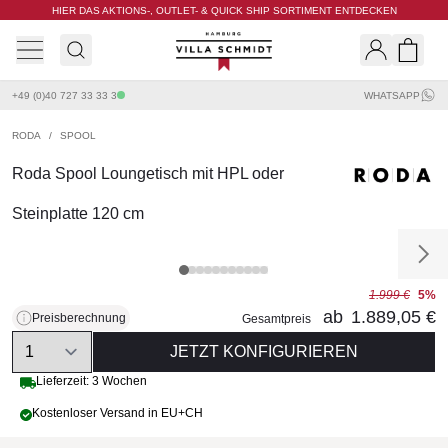
HIER DAS AKTIONS-, OUTLET- & QUICK SHIP SORTIMENT ENTDECKEN
Villa Schmidt
Search
Shopp
+49 (0)40 727 33 33 3
WHATSAPP
RODA
/
SPOOL
Roda Spool Loungetisch mit HPL oder
Steinplatte 120 cm
1.999 €
5%
ab
1.889,05 €
Preisberechnung
Gesamtpreis
Quantity
JETZT KONFIGURIEREN
Lieferzeit: 3 Wochen
Kostenloser Versand in EU+CH