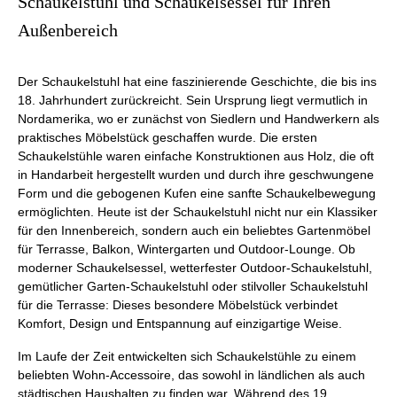
Schaukelstuhl und Schaukelsessel für Ihren
Außenbereich
Der Schaukelstuhl hat eine faszinierende Geschichte, die bis ins
18. Jahrhundert zurückreicht. Sein Ursprung liegt vermutlich in
Nordamerika, wo er zunächst von Siedlern und Handwerkern als
praktisches Möbelstück geschaffen wurde. Die ersten
Schaukelstühle waren einfache Konstruktionen aus Holz, die oft
in Handarbeit hergestellt wurden und durch ihre geschwungene
Form und die gebogenen Kufen eine sanfte Schaukelbewegung
ermöglichten. Heute ist der Schaukelstuhl nicht nur ein Klassiker
für den Innenbereich, sondern auch ein beliebtes Gartenmöbel
für Terrasse, Balkon, Wintergarten und Outdoor-Lounge. Ob
moderner Schaukelsessel, wetterfester Outdoor-Schaukelstuhl,
gemütlicher Garten-Schaukelstuhl oder stilvoller Schaukelstuhl
für die Terrasse: Dieses besondere Möbelstück verbindet
Komfort, Design und Entspannung auf einzigartige Weise.
Im Laufe der Zeit entwickelten sich Schaukelstühle zu einem
beliebten Wohn-Accessoire, das sowohl in ländlichen als auch
städtischen Haushalten zu finden war. Während des 19.