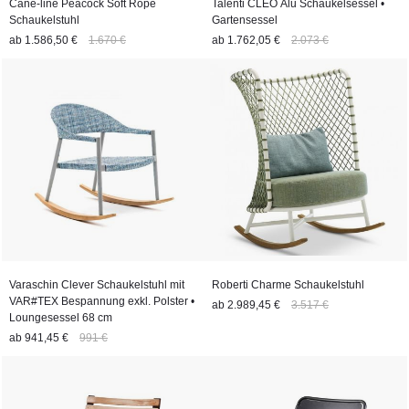
Cane-line Peacock Soft Rope
Talenti CLEO Alu Schaukelsessel •
Schaukelstuhl
Gartensessel
ab
1.586,50 €
1.670 €
ab
1.762,05 €
2.073 €
Varaschin Clever Schaukelstuhl mit
Roberti Charme Schaukelstuhl
VAR#TEX Bespannung exkl. Polster •
ab
2.989,45 €
3.517 €
Loungesessel 68 cm
ab
941,45 €
991 €