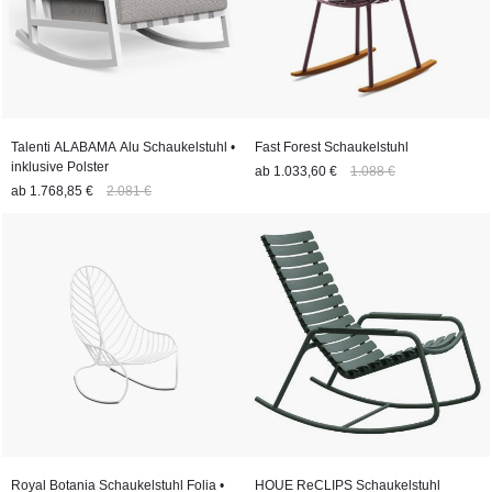
Talenti ALABAMA Alu Schaukelstuhl •
Fast Forest Schaukelstuhl
inklusive Polster
ab
1.033,60 €
1.088 €
ab
1.768,85 €
2.081 €
Royal Botania Schaukelstuhl Folia •
HOUE ReCLIPS Schaukelstuhl