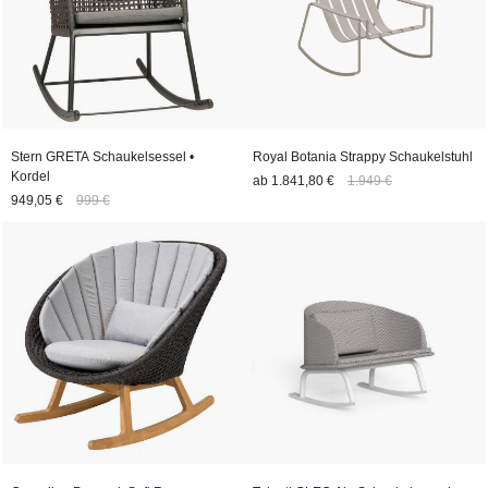
Stern GRETA Schaukelsessel •
Royal Botania Strappy Schaukelstuhl
Kordel
ab
1.841,80 €
1.949 €
949,05 €
999 €