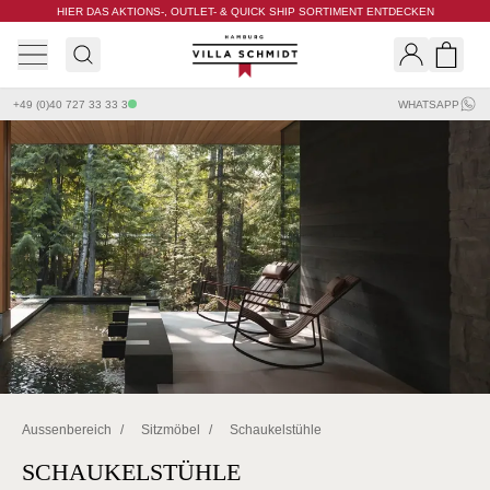
HIER DAS AKTIONS-, OUTLET- & QUICK SHIP SORTIMENT ENTDECKEN
Villa Schmidt
Search
Shopp
+49 (0)40 727 33 33 3
WHATSAPP
Aussenbereich
/
Sitzmöbel
/
Schaukelstühle
SCHAUKELSTÜHLE