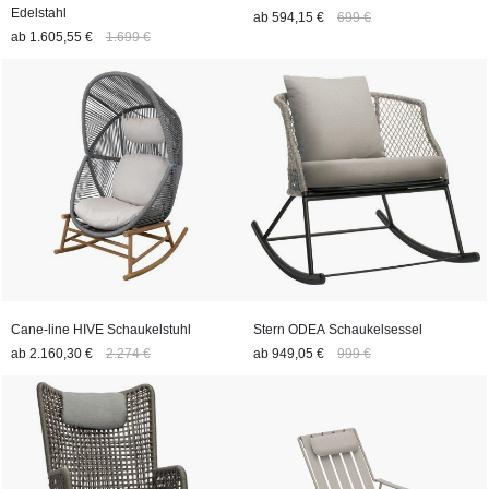
Edelstahl
ab
594,15 €
699 €
ab
1.605,55 €
1.699 €
Cane-line HIVE Schaukelstuhl
Stern ODEA Schaukelsessel
ab
2.160,30 €
2.274 €
ab
949,05 €
999 €