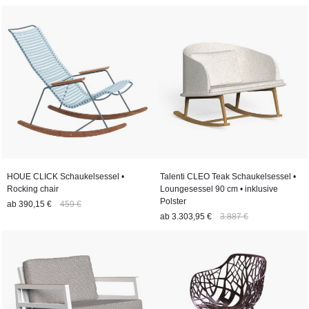
HOUE CLICK Schaukelsessel •
Talenti CLEO Teak Schaukelsessel •
Rocking chair
Loungesessel 90 cm • inklusive
Polster
ab
390,15 €
459 €
ab
3.303,95 €
3.887 €