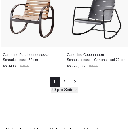
Cane-line Parc Loungesessel |
Cane-line Copenhagen
Schaukelsessel 63 cm
Schaukelsessel | Gartensessel 72 cm
ab
893 €
940 €
ab
792,30 €
834 €
1
2
Seite
Seite
Nächste
20 pro Seite