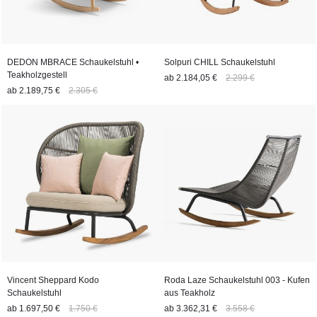
DEDON MBRACE Schaukelstuhl •
Solpuri CHILL Schaukelstuhl
Teakholzgestell
ab
2.184,05 €
2.299 €
ab
2.189,75 €
2.305 €
Vincent Sheppard Kodo
Roda Laze Schaukelstuhl 003 - Kufen
Schaukelstuhl
aus Teakholz
ab
1.697,50 €
1.750 €
ab
3.362,31 €
3.558 €