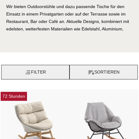
Wir bieten Outdoorstühle und dazu passende Tische für den
Einsatz in einem Privatgarten oder auf der Terrasse sowie im
Restaurant, Bar oder Café an. Aktuelle Designs, kombiniert mit
edelsten, wetterfesten Materialien wie Edelstahl, Aluminium,
Teak und Synthetikfasern in hochwertigster Verarbeitung
zeichnen unsere Gartenmöbel-Schaukelstühle aus. Mit
Terrassen-Schaukelstühlen von Villa Schmidt lassen sich Ihre
Innen- und Aussenräume perfekt einrichten. Bei uns werden
Outdoor-Gartenmöbel gefunden, die sich durch ihre Originalität
FILTER
SORTIEREN
sowie durch Qualität und Funktion auszeichnen.
72 Stunden