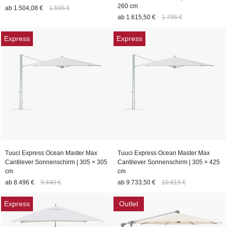
260 cm
ab
1.504,08 €
1.595 €
ab
1.615,50 €
1.795 €
Express
Express
Tuuci Express Ocean Master Max
Tuuci Express Ocean Master Max
Cantilever Sonnenschirm | 305 × 305
Cantilever Sonnenschirm | 305 × 425
cm
cm
ab
8.496 €
9.440 €
ab
9.733,50 €
10.815 €
Express
Outlet