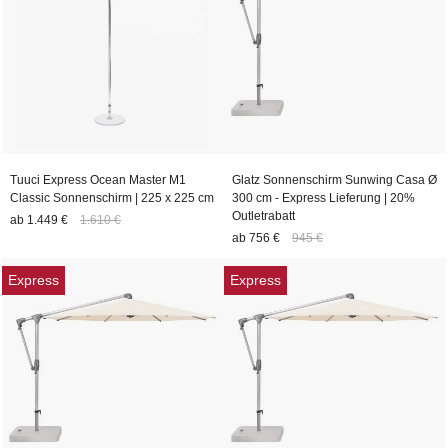
Tuuci Express Ocean Master M1
Glatz Sonnenschirm Sunwing Casa Ø
Classic Sonnenschirm | 225 x 225 cm
300 cm - Express Lieferung | 20%
Outletrabatt
ab
1.449 €
1.610 €
ab
756 €
945 €
Express
Express