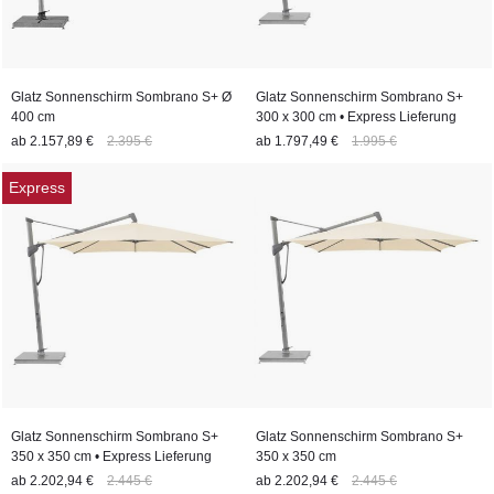
außergewöhnliche Modelle, die durch Design, Qualität und
Funktionalität überzeugen.
Glatz Sonnenschirm Sombrano S+ Ø
Glatz Sonnenschirm Sombrano S+
400 cm
300 x 300 cm • Express Lieferung
ab
2.157,89 €
2.395 €
ab
1.797,49 €
1.995 €
Express
Glatz Sonnenschirm Sombrano S+
Glatz Sonnenschirm Sombrano S+
350 x 350 cm • Express Lieferung
350 x 350 cm
ab
2.202,94 €
2.445 €
ab
2.202,94 €
2.445 €