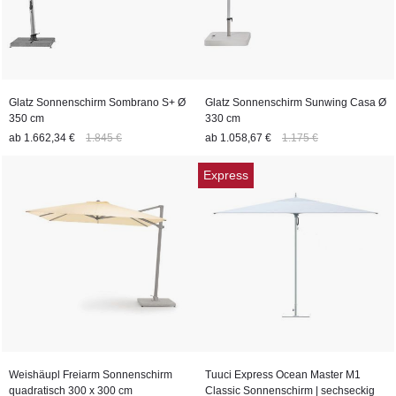
Glatz Sonnenschirm Sombrano S+ Ø
Glatz Sonnenschirm Sunwing Casa Ø
350 cm
330 cm
ab
1.662,34 €
1.845 €
ab
1.058,67 €
1.175 €
Express
Weishäupl Freiarm Sonnenschirm
Tuuci Express Ocean Master M1
quadratisch 300 x 300 cm
Classic Sonnenschirm | sechseckig