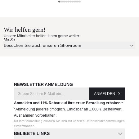
UV-, witterungs- und farbbeständig
Roda Materialmuster nach Hause
leichte Reinigung
Maße: B49 x T58 x H77+3 cm
bestellen
Gewicht: 8 kg
Wir helfen gern!
Erleben Sie unsere Stoffe und Materialien ganz in Ruhe in
Produktnummer:
Unsere Mitarbeiter helfen Ihnen gerne weiter:
Ihren eigenen vier Wänden.
Mo-So: -
HRP750-XX
Aktuelle Originalstoffe des Herstellers
Besuchen Sie auch unseren Showroom
Farbe, Struktur und Haptik authentisch erleben
Hersteller:
Persönliche Beratung bei Ihrer Konfiguration
Roda
JETZT MUSTER BESTELLEN
NEWSLETTER ANMELDUNG
ANMELDEN
Anmelden und 11% Rabatt auf Ihre erste Bestellung erhalten.*
*Abmeldung jederzeit möglich. Einlösbar ab 1.000 € Bestellwert.
Ausnahmen vorbehalten.
Mit Ihrer Anmeldung erklären Sie sich mit unseren Datenschutzbestimmungen
einverstanden.
BELIEBTE LINKS