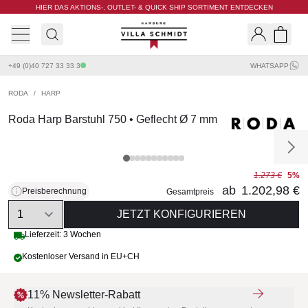
HIER DAS AKTIONS-, OUTLET- & QUICK SHIP SORTIMENT ENTDECKEN
Villa Schmidt
Search
Shopp
+49 (0)40 727 33 33 3
WHATSAPP
RODA
/
HARP
Roda Harp Barstuhl 750 • Geflecht Ø 7 mm
1.273 €
5%
ab
1.202,98 €
Preisberechnung
Gesamtpreis
Quantity
JETZT KONFIGURIEREN
Lieferzeit: 3 Wochen
Kostenloser Versand in EU+CH
11% Newsletter-Rabatt