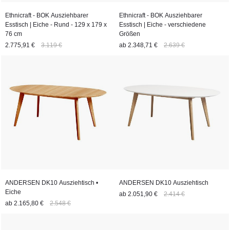
Ethnicraft - BOK Ausziehbarer
Ethnicraft - BOK Ausziehbarer
Esstisch | Eiche - Rund - 129 x 179 x
Esstisch | Eiche - verschiedene
76 cm
Größen
2.775,91 €
3.119 €
ab
2.348,71 €
2.639 €
ANDERSEN DK10 Ausziehtisch •
ANDERSEN DK10 Ausziehtisch
Eiche
ab
2.051,90 €
2.414 €
ab
2.165,80 €
2.548 €