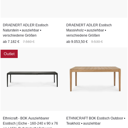
Langlebigkeit und Design entspricht. Mit einer großen Auswahl
an Formen, Größen und Farben bietet Villa Schmidt für jeden
Raum und jeden Geschmack den passenden Ausziehtisch.
DRAENERT ADLER Esstisch
DRAENERT ADLER Esstisch
Egal ob für das gemütliche Familienessen oder für festliche
Naturstein • ausziehbar •
Massivholz • ausziehbar •
verschiedene Größen
Anlässe, diese Tische sind nicht nur praktisch, sondern auch ein
verschiedene Größen
ab
7.182 €
7.560 €
ab
9.053,50 €
9.530 €
Blickfang in jedem Wohn- oder Esszimmer.
Outlet
Ethnicraft - BOK Ausziehbarer
ETHNICRAFT BOK Esstisch Outdoor •
Esstisch | Eiche - 160-240 x 90 x 76
Teakholz • ausziehbar