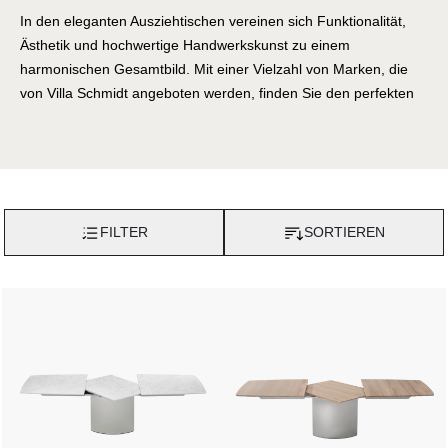
In den eleganten Ausziehtischen vereinen sich Funktionalität,
Ästhetik und hochwertige Handwerkskunst zu einem
harmonischen Gesamtbild. Mit einer Vielzahl von Marken, die
von Villa Schmidt angeboten werden, finden Sie den perfekten
Tisch, der Ihre individuellen Bedürfnisse und Ihrem persönlichen
Stil entspricht.
Von zeitlosen Klassikern bis hin zu modernen Designs bietet
Villa Schmidt eine breite Auswahl an Ausziehtischen
verschiedener Marken. Diese Tische zeichnen sich nicht nur
FILTER
SORTIEREN
durch ihre ästhetische Ausstrahlung aus, sondern auch durch
ihre praktischen Eigenschaften. Dank innovativer Mechanismen
lassen sich die Tische mühelos erweitern, um zusätzlichen Platz
für gesellige Runden mit Familie und Freunden zu schaffen.
Die Materialien, die bei der Herstellung dieser Ausziehtische
verwendet werden, sind von höchster Qualität. Ob edles Holz,
robustes Metall oder moderne Kunststoffe - Villa Schmidt stellt
sicher, dass jeder Tisch den höchsten Standards in Sachen