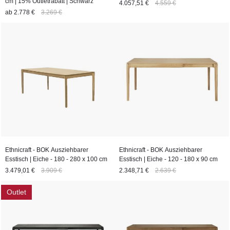
cm | 15% Outletrabatt | Schwarz
4.057,51 €
4.559 €
ab
2.778 €
3.269 €
Ethnicraft - BOK Ausziehbarer
Ethnicraft - BOK Ausziehbarer
Esstisch | Eiche - 180 - 280 x 100 cm
Esstisch | Eiche - 120 - 180 x 90 cm
3.479,01 €
3.909 €
2.348,71 €
2.639 €
Outlet