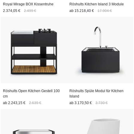
Royal Mirage BOX Kissentruhe
Röshults Kitchen Island 3 Module
2.374,05 €
2.499 €
ab
15.218,40 €
17.904 €
Röshults Open Kitchen Gestell 100
Röshults Spüle Modul für Kitchen
cm
Island
ab
2.243,15 €
2.639 €
ab
3.170,50 €
3.730 €