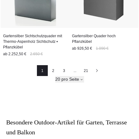
Gartensilber Sichtschutzquader mit
Gartensilber Quader hoch
Thermo-Aspenholz Sichtschutz •
Pflanzkübel
Pflanzkübel
ab
926,50 €
1.090 €
ab
2.252,50 €
2.650 €
1
2
3
...
21
Seite
Seite
Seite
Nächste
20 pro Seite
Besondere Outdoor-Artikel für Garten, Terrasse
und Balkon