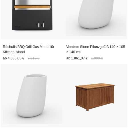
Röshults BBQ Grill Gas Modul für
Vondom Stone Pflanzgefäß 140 × 105
Kitchen Island
× 140 cm
ab
4.686,05 €
5.513 €
ab
1.861,07 €
1.999 €