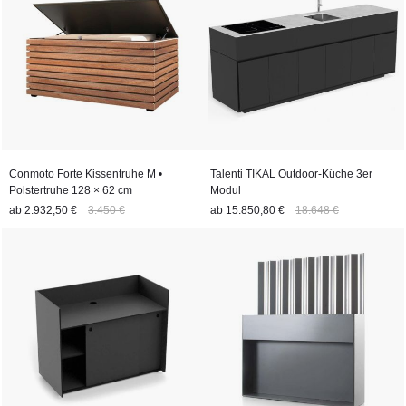
Conmoto Forte Kissentruhe M •
Talenti TIKAL Outdoor-Küche 3er
Polstertruhe 128 × 62 cm
Modul
ab
2.932,50 €
3.450 €
ab
15.850,80 €
18.648 €