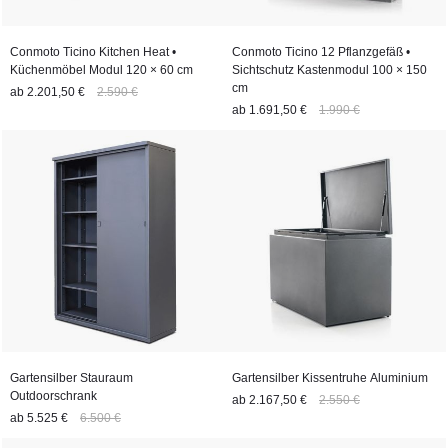
Conmoto Ticino Kitchen Heat •
Conmoto Ticino 12 Pflanzgefäß •
Küchenmöbel Modul 120 × 60 cm
Sichtschutz Kastenmodul 100 × 150
cm
ab
2.201,50 €
2.590 €
ab
1.691,50 €
1.990 €
Gartensilber Stauraum
Gartensilber Kissentruhe Aluminium
Outdoorschrank
ab
2.167,50 €
2.550 €
ab
5.525 €
6.500 €