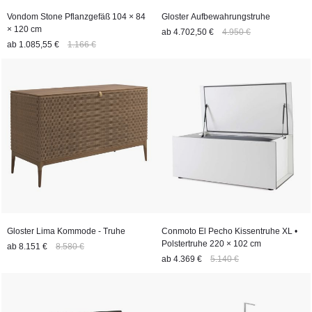
Vondom Stone Pflanzgefäß 104 × 84
Gloster Aufbewahrungstruhe
× 120 cm
ab
4.702,50 €
4.950 €
ab
1.085,55 €
1.166 €
Gloster Lima Kommode - Truhe
Conmoto El Pecho Kissentruhe XL •
Polstertruhe 220 × 102 cm
ab
8.151 €
8.580 €
ab
4.369 €
5.140 €