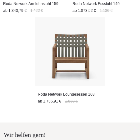
Roda Network Armlehnstuhl 159
Roda Network Essstuhl 149
ab
1.343,79 €
1.422 €
ab
1.073,52 €
1.136 €
Roda Network Loungesessel 168
ab
1.736,91 €
1.838 €
Wir helfen gern!