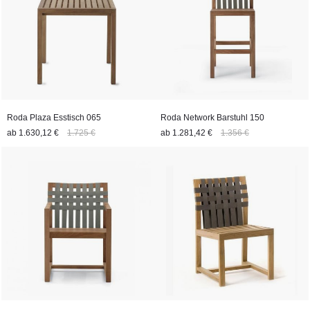
Roda Plaza Esstisch 065
Roda Network Barstuhl 150
ab
1.630,12 €
1.725 €
ab
1.281,42 €
1.356 €