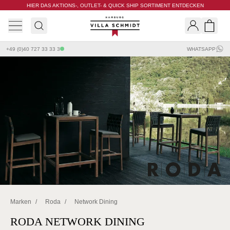
HIER DAS AKTIONS-, OUTLET- & QUICK SHIP SORTIMENT ENTDECKEN
Villa Schmidt
Search
Shopp
+49 (0)40 727 33 33 3
WHATSAPP
Marken
/
Roda
/
Network Dining
RODA NETWORK DINING