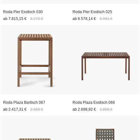
Hamburger Landungsbrücken. Wir liefern Ihnen diese Serie
übrigens „frei Haus“ innerhalb der EU sowie in die Schweiz.
Roda Pier Esstisch 030
Roda Pier Esstisch 025
ab
7.815,15 €
8.270 €
ab
6.578,14 €
6.961 €
Roda Plaza Bartisch 067
Roda Plaza Esstisch 066
ab
2.417,31 €
2.558 €
ab
2.698,92 €
2.856 €