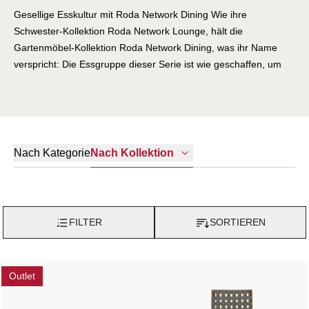
Gesellige Esskultur mit Roda Network Dining Wie ihre
Schwester-Kollektion Roda Network Lounge, hält die
Gartenmöbel-Kollektion Roda Network Dining, was ihr Name
verspricht: Die Essgruppe dieser Serie ist wie geschaffen, um
Netzwerke jeglicher Art zu knüpfen und zu pflegen – sei es unter
Freunden, Bekannten, Arbeitskollegen, Nachbarn oder in der
Familie. Der italienische Designer Rodolfo Dordoni hat mit Roda
Network Dining einen Essbereich entworfen, der nicht nur
kulinarische, sondern auch kommunikative und gesellige
Nach Kategorie
Nach Kollektion
Bedürfnisse befriedigt. Treffen Sie Ihre Wahl, ob Sie mit Ihren
Gästen oder Ihrer Familie lieber im Garten, auf der Terrasse
oder im Wohnzimmer "netzwerken" möchten – diese Kollektion
ist flexibel einsetzbar. Hat man in der Essgruppe erst einmal
FILTER
SORTIEREN
Platz genommen, kann es einem passieren, dass man erst
einige Stunden später wieder aufsteht. Roda Network Dining
bietet eine vielfältige Möbelauswahl Sie können die Möbel und
Outlet
das Kissenset von Roda Network Dining individuell
zusammenstellen. Zur Serie gehören unter anderem: Tisch,