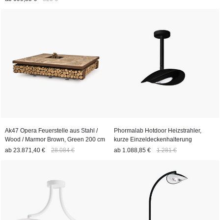
Ak47 Opera Feuerstelle aus Stahl /
Phormalab Hotdoor Heizstrahler,
Wood / Marmor Brown, Green 200 cm
kurze Einzeldeckenhalterung
ab
23.871,40 €
28.084 €
ab
1.088,85 €
1.281 €