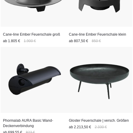
Cane-line Ember Feuerschale groß
Cane-line Ember Feuerschale klein
ab
1.805 €
1.900 €
ab
807,50 €
850 €
Phormalab AURA Basic Wand-
Gloster Feuerschale | versch. Größen
Deckenverbindung
ab
2.213,50 €
2.330 €
ab
699,55 €
823 €