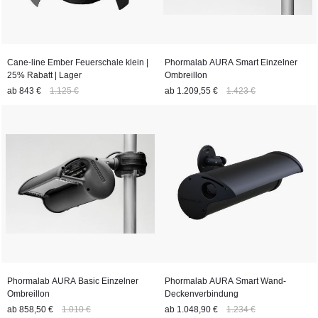
Cane-line Ember Feuerschale klein |
Phormalab AURA Smart Einzelner
25% Rabatt | Lager
Ombreillon
ab
843 €
1.125 €
ab
1.209,55 €
1.423 €
Phormalab AURA Basic Einzelner
Phormalab AURA Smart Wand-
Ombreillon
Deckenverbindung
ab
858,50 €
1.010 €
ab
1.048,90 €
1.234 €