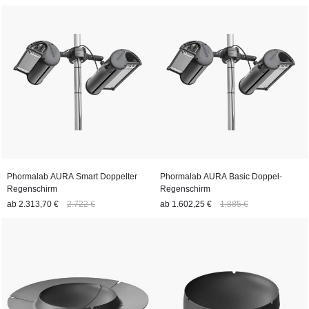
Phormalab AURA Smart Doppelter
Phormalab AURA Basic Doppel-
Regenschirm
Regenschirm
ab
2.313,70 €
2.722 €
ab
1.602,25 €
1.885 €