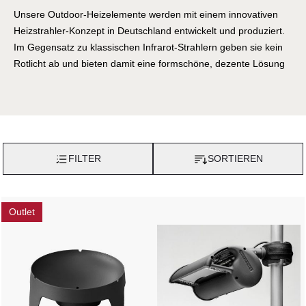
Unsere Outdoor-Heizelemente werden mit einem innovativen
Heizstrahler-Konzept in Deutschland entwickelt und produziert.
Im Gegensatz zu klassischen Infrarot-Strahlern geben sie kein
Rotlicht ab und bieten damit eine formschöne, dezente Lösung
zur effektiven Beheizung von überdachten Außenflächen wie
Terrassen, Pavillons und Raucherbereichen oder auch von
kühlen Räumen wie Wintergärten oder Wellnesszonen. Der
Feuerkorb von Mickley Design ist eine mobile, standfeste
Feuerstelle für Ihren Garten. Schlichte und anmutige Formen
FILTER
SORTIEREN
überzeugen in ihrer Einfachheit und Funktionalität.
Handgefertigt, Stück für Stück, in gebürstetem Edelstahl
garantiert der Feuerkorb Langlebigkeit und Freude.
Outlet