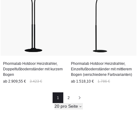
Phormalab Hotdoor Heizstrahler,
Phormalab Hotdoor Heizstrahler,
Doppelfußbodenständer mit kurzem
Einzelfußbodenständer mit mittlerem
Bogen
Bogen (verschiedene Farbvarianten)
ab
2.909,55 €
3.423 €
ab
1.518,10 €
1.786 €
1
2
Seite
Seite
Nächste
20 pro Seite