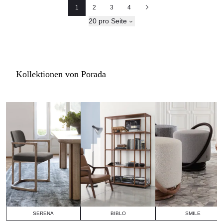
1
2
3
4
Seite
Seite
Seite
Nächste
20 pro Seite
Kollektionen von Porada
SERENA
BIBLO
SMILE