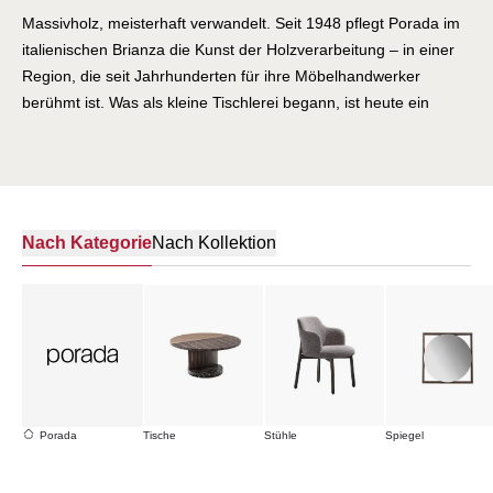
Massivholz, meisterhaft verwandelt. Seit 1948 pflegt Porada im
italienischen Brianza die Kunst der Holzverarbeitung – in einer
Region, die seit Jahrhunderten für ihre Möbelhandwerker
berühmt ist. Was als kleine Tischlerei begann, ist heute ein
international gefeiertes Designunternehmen, das die Grenzen
des Werkstoffs Holz immer wieder neu auslotet. Porada-Möbel
sind Skulpturen aus Nussbaum, Esche und Eiche: Tische mit
geschwungenen Beinen, die der Schwerkraft zu trotzen
scheinen. Stühle, deren Formen fließen wie Wasser. Regale und
Nach Kategorie
Nach Kollektion
Sideboards, die Architektur für den Wohnraum sind. Hinter
jedem Stück stehen Kunsthandwerker, die ihr Wissen über
Generationen verfeinert haben – und Designer wie Emmanuel
Gallina, die diesem Wissen zeitgenössische Formen verleihen.
Porada verbindet die Wärme des natürlichen Materials mit der
Präzision italienischen Designs. Möbel, die man berühren
möchte. Möbel, die ein Leben lang halten.
Porada
Tische
Stühle
Spiegel