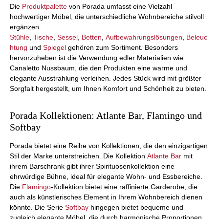
Die
Produktpalette
von Porada umfasst eine Vielzahl
hochwertiger Möbel, die unterschiedliche Wohnbereiche stilvoll
ergänzen.
Stühle
,
Tische
,
Sessel
,
Betten
,
Aufbewahrungslösungen
,
Beleuc
htung
und
Spiegel
gehören zum Sortiment. Besonders
hervorzuheben ist die Verwendung edler Materialien wie
Canaletto Nussbaum, die den Produkten eine warme und
elegante Ausstrahlung verleihen. Jedes Stück wird mit größter
Sorgfalt hergestellt, um Ihnen Komfort und Schönheit zu bieten.
Porada Kollektionen: Atlante Bar, Flamingo und
Softbay
Porada bietet eine Reihe von Kollektionen, die den einzigartigen
Stil der Marke unterstreichen. Die Kollektion
Atlante Bar
mit
ihrem Barschrank gibt ihrer Spirituosenkollektion eine
ehrwürdige Bühne, ideal für elegante Wohn- und Essbereiche.
Die
Flamingo
-Kollektion bietet eine raffinierte Garderobe, die
auch als künstlerisches Element in Ihrem Wohnbereich dienen
könnte. Die Serie
Softbay
hingegen bietet bequeme und
zugleich elegante Möbel, die durch harmonische Proportionen