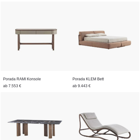
Porada RAMI Konsole
Porada KLEM Bett
ab
7.553 €
ab
9.443 €