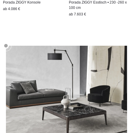
Porada ZIGGY Konsole
Porada ZIGGY Esstisch • 230 -260 x
100 cm
ab
4.086 €
ab
7.603 €