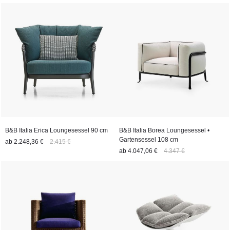
B&B Italia Erica Loungesessel 90 cm
B&B Italia Borea Loungesessel •
Gartensessel 108 cm
ab
2.248,36 €
2.415 €
ab
4.047,06 €
4.347 €