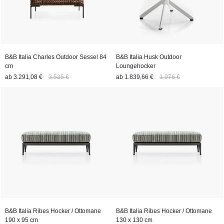
B&B Italia Charles Outdoor Sessel 84
B&B Italia Husk Outdoor
cm
Loungehocker
ab
3.291,08 €
3.535 €
ab
1.839,66 €
1.976 €
B&B Italia Ribes Hocker / Ottomane
B&B Italia Ribes Hocker / Ottomane
190 x 95 cm
130 x 130 cm