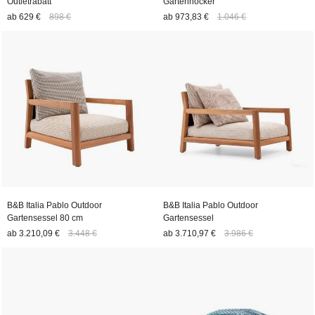
Outletrabatt
Gartenhocker
ab
629 €
898 €
ab
973,83 €
1.046 €
B&B Italia Pablo Outdoor
B&B Italia Pablo Outdoor
Gartensessel 80 cm
Gartensessel
ab
3.210,09 €
3.448 €
ab
3.710,97 €
3.986 €