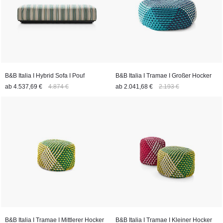
B&B Italia I Hybrid Sofa I Pouf
B&B Italia I Tramae I Großer Hocker
ab
4.537,69 €
4.874 €
ab
2.041,68 €
2.193 €
B&B Italia I Tramae I Mittlerer Hocker
B&B Italia I Tramae I Kleiner Hocker