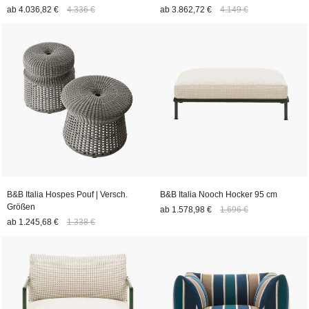
ab
4.036,82 €
4.336 €
ab
3.862,72 €
4.149 €
B&B Italia Hospes Pouf | Versch.
B&B Italia Nooch Hocker 95 cm
Größen
ab
1.578,98 €
1.696 €
ab
1.245,68 €
1.338 €