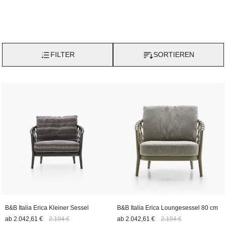
FILTER
SORTIEREN
B&B Italia Erica Kleiner Sessel
B&B Italia Erica Loungesessel 80 cm
ab
2.042,61 €
2.194 €
ab
2.042,61 €
2.194 €