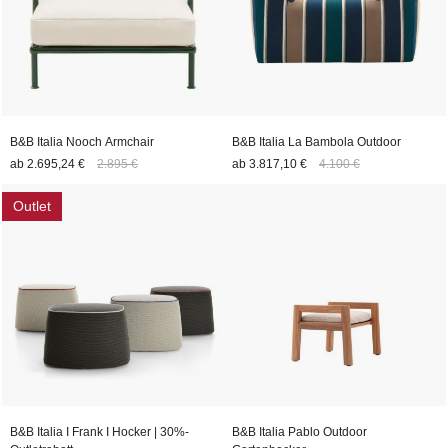
B&B Italia Nooch Armchair
B&B Italia La Bambola Outdoor
ab
2.695,24 €
2.895 €
ab
3.817,10 €
4.100 €
Outlet
B&B Italia I Frank I Hocker | 30%-
B&B Italia Pablo Outdoor