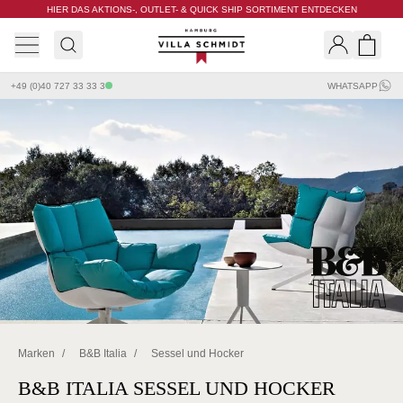
HIER DAS AKTIONS-, OUTLET- & QUICK SHIP SORTIMENT ENTDECKEN
Villa Schmidt
Search
Shopp
+49 (0)40 727 33 33 3
WHATSAPP
Marken
/
B&B Italia
/
Sessel und Hocker
B&B ITALIA SESSEL UND HOCKER