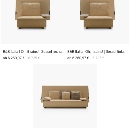
B&B Italia I Oh, it rains! I Sessel rechts
B&B Italia | Oh, it rains! | Sessel links
ab
6.260,97 €
6.725 €
ab
6.260,97 €
6.725 €