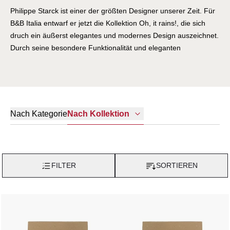
Philippe Starck ist einer der größten Designer unserer Zeit. Für
B&B Italia entwarf er jetzt die Kollektion Oh, it rains!, die sich
druch ein äußerst elegantes und modernes Design auszeichnet.
Durch seine besondere Funktionalität und eleganten
Linienführung, eignet sich das Sofa sowohl für öffentliche als
auch private Umgebungen. Die Rückenlehne lässt sich bei
schlechtem Wetter über den Sitz klappen und schützt so das
Sitzpolster und die Auflegekissen vor dem Regen
Nach Kategorie
Nach Kollektion
FILTER
SORTIEREN