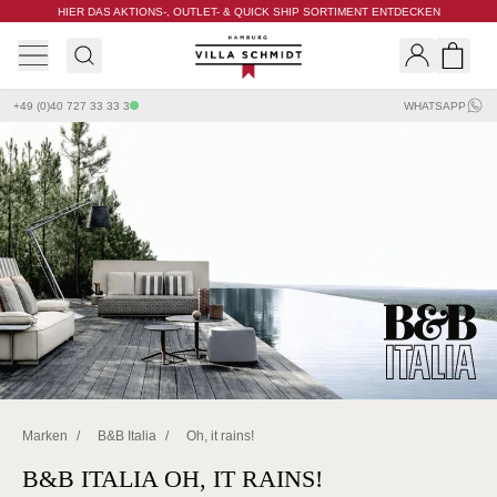
HIER DAS AKTIONS-, OUTLET- & QUICK SHIP SORTIMENT ENTDECKEN
Villa Schmidt
Search
Shopp
+49 (0)40 727 33 33 3
WHATSAPP
Marken
/
B&B Italia
/
Oh, it rains!
B&B ITALIA OH, IT RAINS!