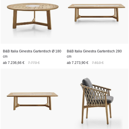
B&B Italia Ginestra Gartentisch Ø 180
B&B Italia Ginestra Gartentisch 280
cm
cm
ab
7.236,66 €
7.773 €
ab
7.273,90 €
7.813 €