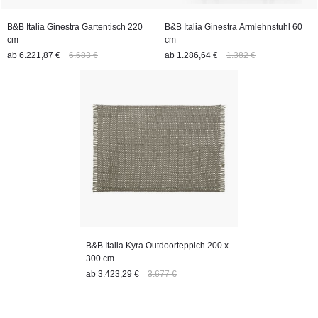
B&B Italia Ginestra Gartentisch 220
B&B Italia Ginestra Armlehnstuhl 60
cm
cm
ab
6.221,87 €
6.683 €
ab
1.286,64 €
1.382 €
B&B Italia Kyra Outdoorteppich 200 x
300 cm
ab
3.423,29 €
3.677 €