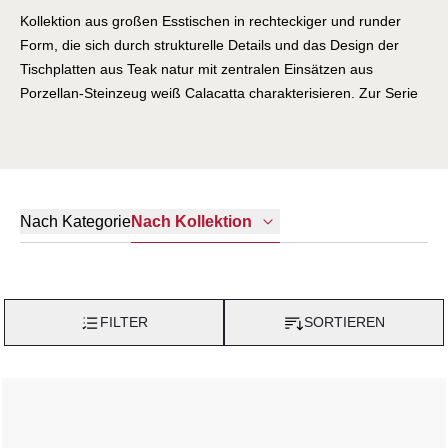
Kollektion aus großen Esstischen in rechteckiger und runder
Form, die sich durch strukturelle Details und das Design der
Tischplatten aus Teak natur mit zentralen Einsätzen aus
Porzellan-Steinzeug weiß Calacatta charakterisieren. Zur Serie
gehört ein ebenfalls aus Teak natur bestehender Stuhl, der mit
seinen geschwungenen, flüssigen Linien an nordische Einflüsse
erinnert. Er ist mit einem Kunstfaser-Geflecht versehen, das
auch für die Outdoor-Nutzung geeignet ist. Farblich wurde das
natürliche Teakholz mit Geflecht aus Bändern beige kombiniert.
Nach Kategorie
Nach Kollektion
Für besten Komfort sorgen ein Sitz- und Rückenkissen.
FILTER
SORTIEREN