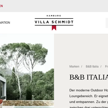
EN
Villa Schmidt
MATION
Marken
/
B&B Italia
/
F
B&B ITALI
Der moderne Outdoor Hock
Loungebereich. Er eignet
und entspannen. Zu der 
zwischen drei unterschied