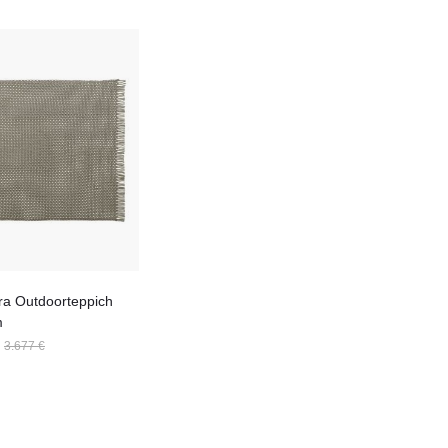
yra Outdoorteppich
m
3.677 €