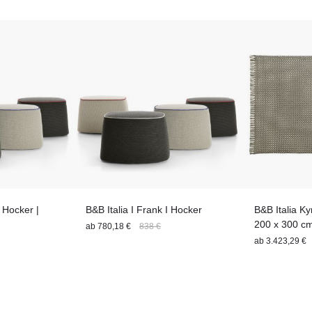
Sitzfläche
Tischgröße
I Hocker |
B&B Italia I Frank I Hocker
B&B Italia K
200 x 300 c
ab
780,18 €
838 €
ab
3.423,29 €