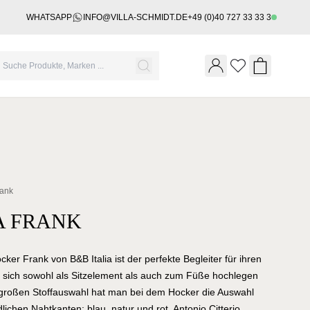
WHATSAPP
INFO@VILLA-SCHMIDT.DE
+49 (0)40 727 33 33 3
Wishlist
Shopping 
rank
A FRANK
er Frank von B&B Italia ist der perfekte Begleiter für ihren
 sich sowohl als Sitzelement als auch zum Füße hochlegen
großen Stoffauswahl hat man bei dem Hocker die Auswahl
lichen Nahtkanten: blau, natur und rot. Antonio Citterio