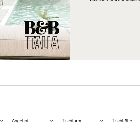
Angebot
Tischform
Tischhöhe
Funktionsmerkmale
Hockerart
Kategorien
Material
Nutzungsbereich
Sitzhöhe (Sitz