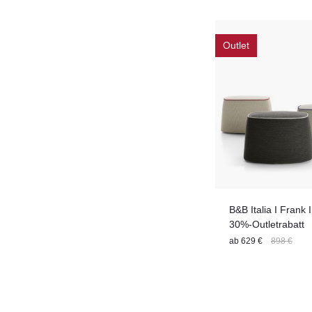
Stil
Tiefe
Outlet
B&B Italia I Frank 
30%-Outletrabatt
ab
629 €
898 €