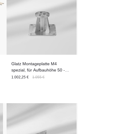
Glatz Montageplatte M4
spezial, für Aufbauhöhe 50 -
149 mm, Stahl verzinkt
1.002,25 €
1.055 €