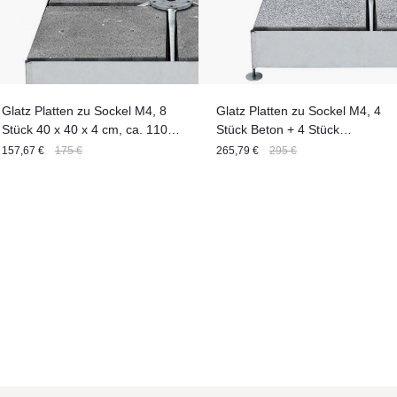
Glatz Platten zu Sockel M4, 8
Glatz Platten zu Sockel M4, 4
Stück 40 x 40 x 4 cm, ca. 110
Stück Beton + 4 Stück
kg Beton
granitpoliert 40 x 40 x 4 cm, ca.
157,67 €
175 €
265,79 €
295 €
115 kg