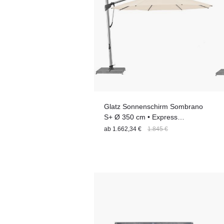
Glatz Sonnenschirm Sombrano
S+ Ø 350 cm • Express
Lieferung
ab
1.662,34 €
1.845 €