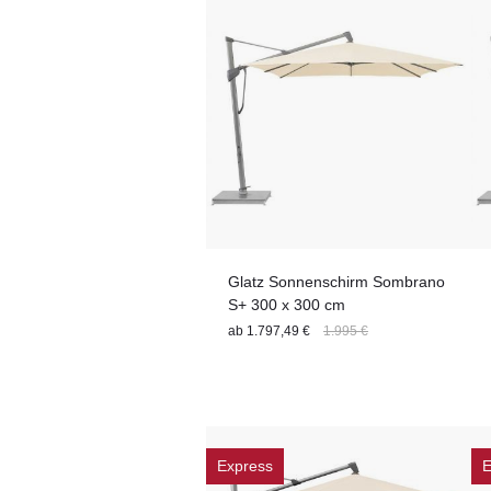
Glatz Sonnenschirm Sombrano
S+ 300 x 300 cm
ab
1.797,49 €
1.995 €
Express
E