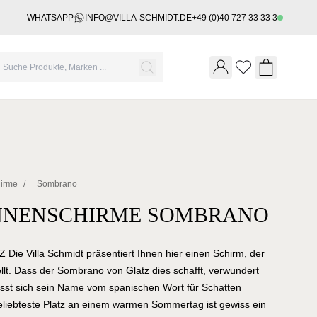
WHATSAPP
INFO@VILLA-SCHMIDT.DE
+49 (0)40 727 33 33 3
Wishlist
Shopping 
hirme
/
Sombrano
NNENSCHIRME SOMBRANO
Die Villa Schmidt präsentiert Ihnen hier einen Schirm, der
ellt. Dass der Sombrano von Glatz dies schafft, verwundert
 lässt sich sein Name vom spanischen Wort für Schatten
eliebteste Platz an einem warmen Sommertag ist gewiss ein