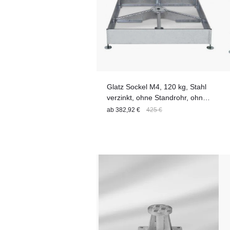
Glatz Sockel M4, 120 kg, Stahl
verzinkt, ohne Standrohr, ohne
Platten
ab
382,92 €
425 €