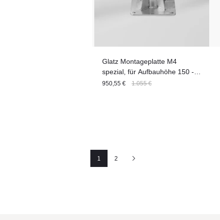
Glatz Montageplatte M4
spezial, für Aufbauhöhe 150 -
350 mm, Stahl verzinkt
950,55 €
1.055 €
1
2
Seite
Seite
Nächste