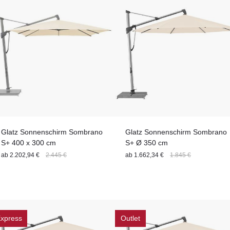
Glatz Sonnenschirm Sombrano
Glatz Sonnenschirm Sombrano
S+ 400 x 300 cm
S+ Ø 350 cm
ab
2.202,94 €
2.445 €
ab
1.662,34 €
1.845 €
xpress
Outlet