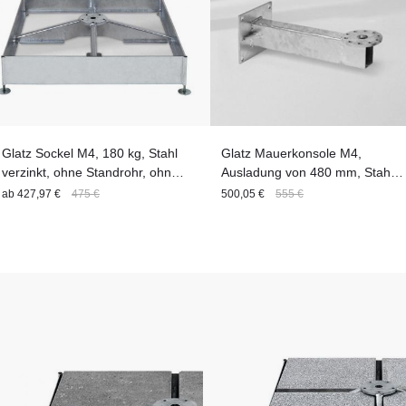
Glatz Sockel M4, 180 kg, Stahl
Glatz Mauerkonsole M4,
verzinkt, ohne Standrohr, ohne
Ausladung von 480 mm, Stahl
Platten
verzinkt
ab
427,97 €
475 €
500,05 €
555 €