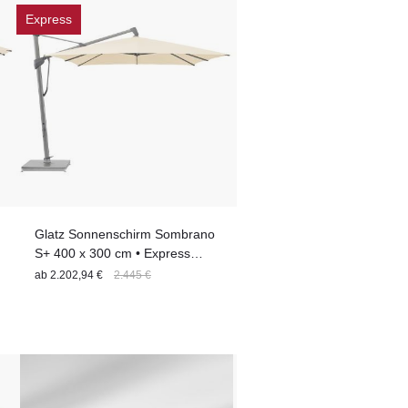
Express
Glatz Sonnenschirm Sombrano
S+ 400 x 300 cm • Express
Lieferung
ab
2.202,94 €
2.445 €