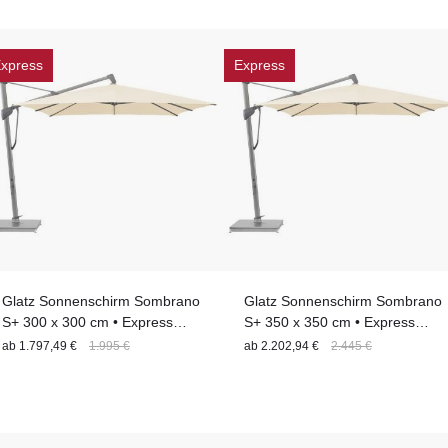
xpress
Express
Glatz Sonnenschirm Sombrano
Glatz Sonnenschirm Sombrano
S+ 300 x 300 cm • Express
S+ 350 x 350 cm • Express
Lieferung
Lieferung
ab
1.797,49 €
1.995 €
ab
2.202,94 €
2.445 €