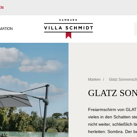
EN
Villa Schmidt
MATION
Marken
/
Glatz Sonnensc
GLATZ SO
Freiarmschirm von GLATZ 
vieles in den Schatten st
nicht weiter, schließlich
herleiten: Sombra. Der b