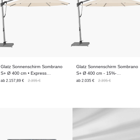
Glatz Sonnenschirm Sombrano
Glatz Sonnenschirm Sombrano
S+ Ø 400 cm • Express
S+ Ø 400 cm - 15%-
Lieferung
Outletrabatt ||
ab
2.157,89 €
2.395 €
ab
2.035 €
2.395 €
Ausstellungsstück !