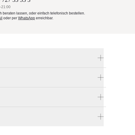
–21:00
ch beraten lassen, oder einfach telefonisch bestellen.
il
oder per
WhatsApp
erreichbar.
Produktnummer:
085 00 400 321 - Express.2
Hersteller:
Glatz
s dem
len
en vier Wänden.