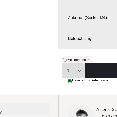
Zubehör (Sockel M4)
Beleuchtung
Schutzhülle
Preisberechnung
Quantity
Lieferzeit: 6-8 Arbeitstage
Antonio Sc
n*
+49 (0)40