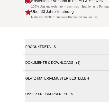
Kostenloser Versand in die EU & Schweiz
100% Versandkostenfrei – auch nach Spanien und Portuga
Über 30 Jahre Erfahrung
Mehr als 10.000 zufriedene Kunden vertrauen uns
PRODUKTDETAILS
DOKUMENTE & DOWNLOADS (1)
Glatz Sonnenschirm Sombrano S+ Ø 400 cm - Expr
GLATZ MATERIALMUSTER BESTELLEN
Glatz Sonnenschirme Katalog
Die schlichte Linie ohne Volants betont den moder
bequem und einfach öffnen. Dank dem nach hinten
UNSER PREISVERSPRECHEN
Sitzbereich zurück. Der Schirmbezug ist auswechs
Mindestgewicht für Sockel: 180 kg