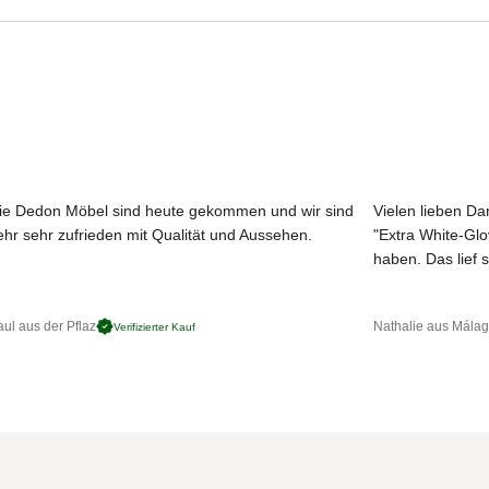
Aktuelle Originalstoffe des Herstellers
Farbe, Struktur und Haptik authentisch erleben
Persönliche Beratung bei Ihrer Konfiguration
kopf aus Aluminium-Druckguss
nkstange
ss pulverbeschichtet
ie Dedon Möbel sind heute gekommen und wir sind
Vielen lieben Dan
d das Gestell des Schirmdaches sind aus Aluminiumprofilen
ehr sehr zufrieden mit Qualität und Aussehen.
"Extra White-Gl
no S+ mit der abnehmbaren Handkurbel. Der Kurbelantrieb ist
JETZT MUSTER BESTELLEN
haben. Das lief s
Sie das Schirmdach auf beiden Seiten um 54° in 18°-Schritten. Sombra
60° drehen
windgeschützten, trockenen Ort
ul aus der Pflaz
Nathalie aus Mála
Verifizierter Kauf
lung trotzt Sombrano in den Bodenverankerungen einer
 Zustand (Windstärke 5)
öglich
 von 20 cm zwischen zwei Schirmen, sowie zu Wänden einzuhalten