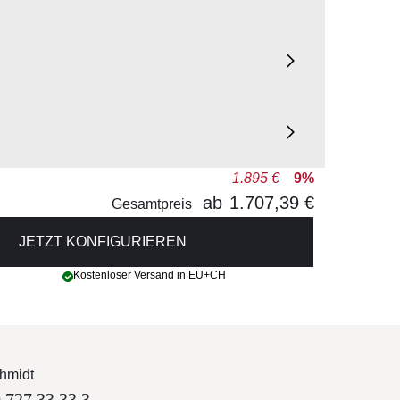
1.895 €
9%
ab
1.707,39 €
Gesamtpreis
JETZT KONFIGURIEREN
Kostenloser Versand in EU+CH
hmidt
 727 33 33 3