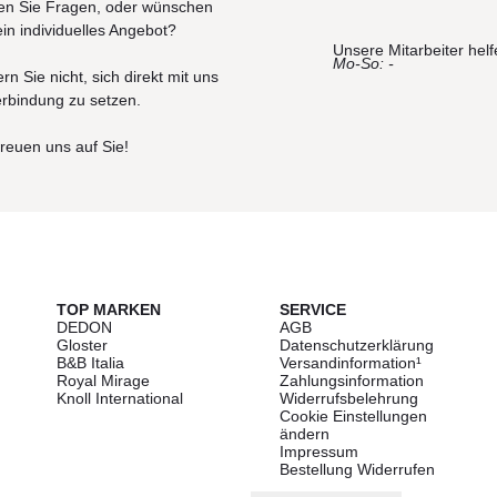
n Sie Fragen, oder wünschen
tionszwecken dienen und von dem tatsächlichen Endprodukt
ein individuelles Angebot?
Unsere Mitarbeiter helf
Mo-So: -
rn Sie nicht, sich direkt mit uns
erbindung zu setzen.
freuen uns auf Sie!
TOP MARKEN
SERVICE
DEDON
AGB
Gloster
Datenschutzerklärung
B&B Italia
Versandinformation¹
Royal Mirage
Zahlungsinformation
Knoll International
Widerrufsbelehrung
Cookie Einstellungen
ändern
Impressum
Bestellung Widerrufen