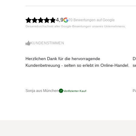
Masthöhe: 275 cm
Schließhöhe: 85 cm
Die Schutzhülle ist im
Lieferumfang inbegriffen
4,9
70 Bewertungen auf Google
8-teilig (Anzahl der Streben)
Gesamtdurchschnitt aller Google-Bewertungen unseres Unternehmens.
Kurbelgehäuse, Wagen, Tragarmführung und -
Schrauben und Nieten aus Edelstahl
Kurbelantrieb zum Öffnen und Schließen
KUNDENSTIMMEN
Dachneigung beidseitig bis 54 Grad mittels Le
Inklusive kugelgelagertem Drehfuß M4, Stahlgu
Herzlichen Dank für die hervorragende
D
Material und Technik
: Das Trägergestänge un
Kundenbetreuung - selten so erlebt im Online-Handel.
s
Bedienung
: Sie öffnen und schließen Sombra
selbstarretierend. Mit der Lenkstange neigen 
lässt sich dank kugelgelagertem Drehfuß um 3
Überwinterung
: In der Schutzhülle an einem 
Sonja aus München
Pa
Verifizierter Kauf
Windsicherheit
: Je nach Größe und Neigestel
Windgeschwindigkeit bis zu 35 km/h im offenen
Mast:
6,5 × 9,5 cm
Werbeaufdruck
: Individuelle Aufdrucke sind m
Bei mehreren Schirmen ist ein Mindestabstand
Nur
ohne
Volant erhältlich