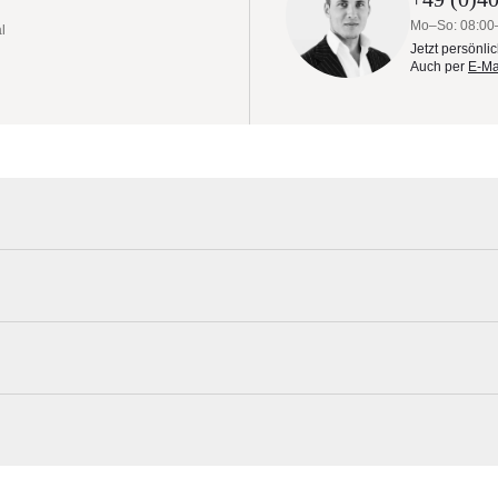
Mo–So: 08:00
l
Jetzt persönli
Auch per
E-Ma
ess Lieferung
nen Charakter von Sombrano S+. Auch über den Tischen lässt er sich
 geneigten Mast zieht sich der geschlossene Sombrano S+ diskret au
Glatz Materialmuster nach Hause bestel
elbar und selbstspannend dank den flexiblen Strebenenden.
Erleben Sie unsere Stoffe und Materialien ganz in Ruhe in Ihren eigen