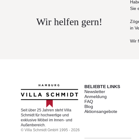
Habe
Bitte beachten Sie, dass die Bilder Illustra
Sie 
abweichen können.
Wir helfen gern!
Zöge
in V
Wir 
BELIEBTE LINKS
Newsletter
Anmeldung
FAQ
Blog
Seit über 25 Jahren steht Villa
Aktionsangebote
Schmidt für hochwertige und
exklusive Möbel im Innen- und
Außenbereich.
© Villa Schmidt GmbH 1995 - 2026