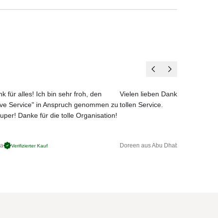
k für alles! Ich bin sehr froh, den
Vielen lieben Dank für das net
ove Service" in Anspruch genommen zu
tollen Service.
uper! Danke für die tolle Organisation!
no
ga
Doreen aus Abu Dhabi
Verifizierter Kauf
Verifizierter 