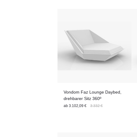
Material
Material
Liegefläche
Sitzfläche
Nutzungsbereich
Setgröße
Stuhl-Features
Tiefe
Tischplatte
Tischgröße
Material
Vondom Faz Lounge Daybed,
drehbarer Sitz 360º
ab
3.102,09 €
3.332 €