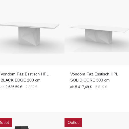
Vondom Faz Esstisch HPL
Vondom Faz Esstisch HPL
BLACK EDGE 200 cm
SOLID CORE 300 cm
ab
2.636,59 €
2.832 €
ab
5.417,49 €
5.819 €
utlet
Outlet