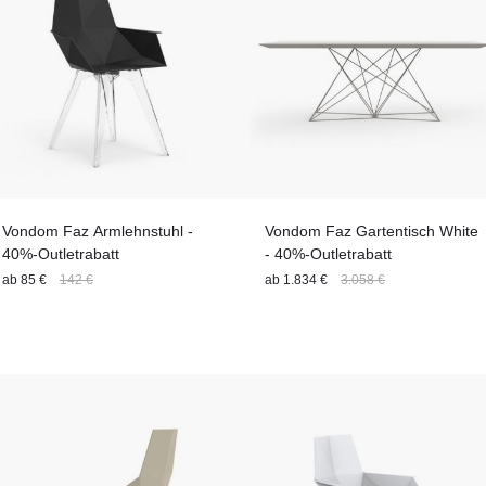
Vondom Faz Armlehnstuhl -
Vondom Faz Gartentisch White
40%-Outletrabatt
- 40%-Outletrabatt
ab
85 €
142 €
ab
1.834 €
3.058 €