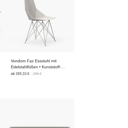
Vondom Faz Essstuhl mit
Edelstahlfüßen • Kunststoff-
Sitzschale
ab
265,33 €
285 €