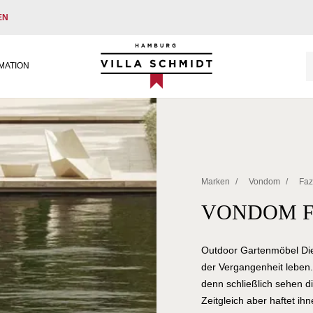
EN
Villa Schmidt
MATION
Marken
/
Vondom
/
Faz
VONDOM F
Outdoor Gartenmöbel Die 
der Vergangenheit leben.
denn schließlich sehen d
Zeitgleich aber haftet ih