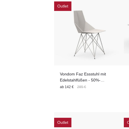
Outlet
Vondom Faz Essstuhl mit
Edelstahlfüßen - 50%-
Outletrabatt
ab
142 €
285 €
Outlet
O