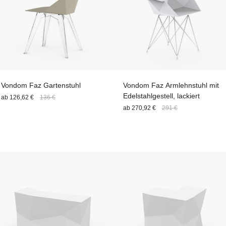
Vondom Faz Gartenstuhl
Vondom Faz Armlehnstuhl mit
Edelstahlgestell, lackiert
ab
126,62 €
136 €
ab
270,92 €
291 €