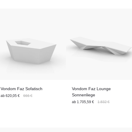
Material
Max.
Modulart
Stuhlgestell
Personenanzahl
Sitzanzahl
Sitzhöhe (Sitzart)
Stil
Tischgestell
Tiefe
Tischbreite
Material
Vondom Faz Sofatisch
Vondom Faz Lounge
Sonnenliege
ab
620,05 €
666 €
ab
1.705,59 €
1.832 €