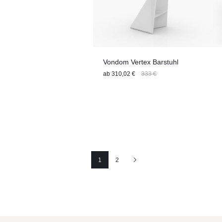
Vondom Vertex Barstuhl
ab
310,02 €
333 €
1
2
Seite
Seite
Nächste