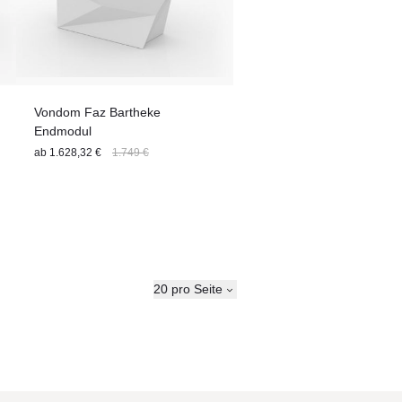
Vondom Faz Bartheke
Endmodul
ab
1.628,32 €
1.749 €
20 pro Seite