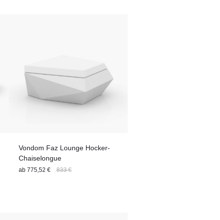
Vondom Faz Lounge Hocker-
Chaiselongue
ab
775,52 €
833 €