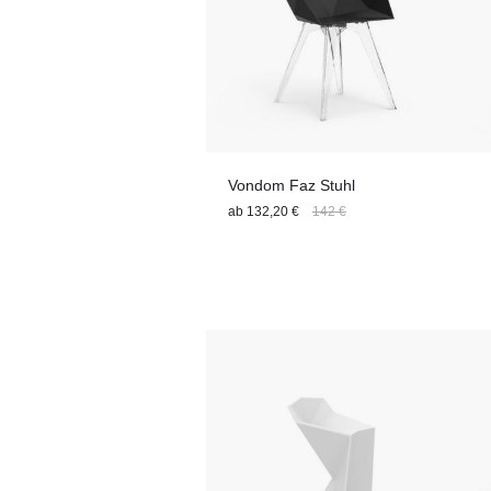
Vondom Faz Stuhl
ab
132,20 €
142 €