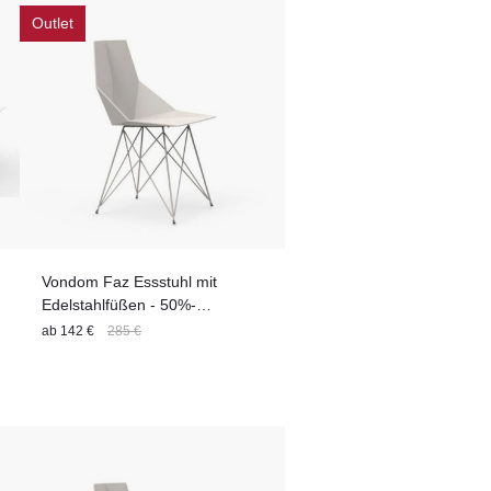
Outlet
Vondom Faz Essstuhl mit
Edelstahlfüßen - 50%-
Outletrabatt
ab
142 €
285 €