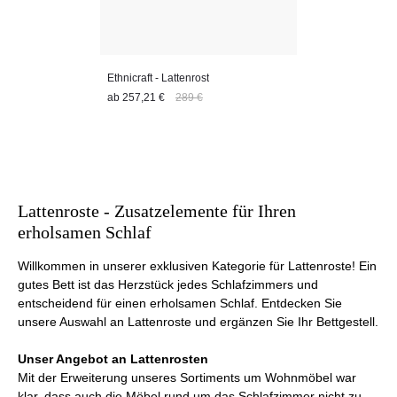
Komfortfunktionen wie Massagefunktionen – jeder Lattenrost
bietet ein Höchstmaß an Schlafkomfort und Entspannung.
Dank ihrer hochwertigen Materialien und innovativen
Ethnicraft - Lattenrost
Technologien sorgen die Lattenroste von Villa Schmidt nicht nur
ab
257,21 €
289 €
für einen erholsamen Schlaf, sondern auch für eine gesunde
und ergonomische Schlafposition. Mit ihrer erstklassigen
Qualität und Funktionalität sind sie die ideale Wahl für
anspruchsvolle Kunden, die höchsten Wert auf eine gute
Nachtruhe legen.
Lattenroste - Zusatzelemente für Ihren
erholsamen Schlaf
Willkommen in unserer exklusiven Kategorie für Lattenroste! Ein
gutes Bett ist das Herzstück jedes Schlafzimmers und
entscheidend für einen erholsamen Schlaf. Entdecken Sie
unsere Auswahl an Lattenroste und ergänzen Sie Ihr Bettgestell.
Unser Angebot an Lattenrosten
Mit der Erweiterung unseres Sortiments um Wohnmöbel war
klar, dass auch die Möbel rund um das Schlafzimmer nicht zu