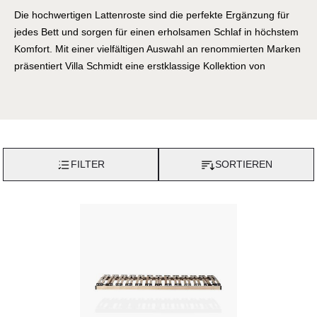
Die hochwertigen Lattenroste sind die perfekte Ergänzung für
jedes Bett und sorgen für einen erholsamen Schlaf in höchstem
Komfort. Mit einer vielfältigen Auswahl an renommierten Marken
präsentiert Villa Schmidt eine erstklassige Kollektion von
Lattenrosten, die höchsten Ansprüchen an Qualität,
Funktionalität und Ergonomie gerecht werden.
Von traditionellen Lattenrosten bis hin zu innovativen Designs
umfasst das Sortiment von Villa Schmidt eine breite Palette an
Optionen verschiedener Marken. Jeder Lattenrost zeichnet sich
FILTER
SORTIEREN
durch seine hochwertigen Materialien, sorgfältige Verarbeitung
und durchdachte Konstruktion aus, die eine optimale
Unterstützung des Körpers während des Schlafs gewährleistet.
Die Lattenroste von Villa Schmidt sind in verschiedenen Größen
und Ausführungen erhältlich, um den individuellen Bedürfnissen
und Vorlieben gerecht zu werden. Ob verstellbar für eine
ergonomische Liegeposition, mit speziellen Zonen für eine
gezielte Unterstützung des Körpers oder mit zusätzlichen