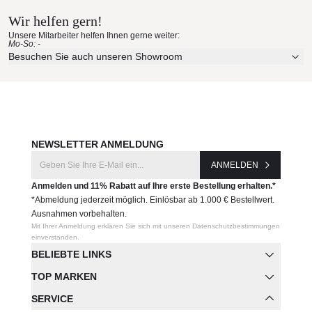
56027-
Wir helfen gern!
Erleben Sie unsere Stoffe und Materialien ganz in Ruhe in
Unsere Mitarbeiter helfen Ihnen gerne weiter:
Ihren eigenen vier Wänden.
Mo-So: -
Hersteller:
Aktuelle Originalstoffe des Herstellers
Besuchen Sie auch unseren Showroom
Vondom
Farbe, Struktur und Haptik authentisch erleben
Persönliche Beratung bei Ihrer Konfiguration
JETZT MUSTER BESTELLEN
NEWSLETTER ANMELDUNG
ANMELDEN
Anmelden und 11% Rabatt auf Ihre erste Bestellung erhalten.*
*Abmeldung jederzeit möglich. Einlösbar ab 1.000 € Bestellwert.
Ausnahmen vorbehalten.
Mit Ihrer Anmeldung erklären Sie sich mit unseren Datenschutzbestimmungen
einverstanden.
BELIEBTE LINKS
TOP MARKEN
SERVICE