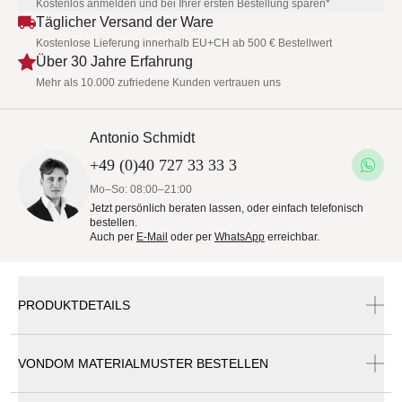
Kostenlos anmelden und bei Ihrer ersten Bestellung sparen*
Täglicher Versand der Ware
Kostenlose Lieferung innerhalb EU+CH ab 500 € Bestellwert
Über 30 Jahre Erfahrung
Mehr als 10.000 zufriedene Kunden vertrauen uns
Antonio Schmidt
+49 (0)40 727 33 33 3
Mo–So: 08:00–21:00
Jetzt persönlich beraten lassen, oder einfach telefonisch
bestellen.
Auch per
E-Mail
oder per
WhatsApp
erreichbar.
PRODUKTDETAILS
VONDOM MATERIALMUSTER BESTELLEN
Vondom Spritz Gartenliege