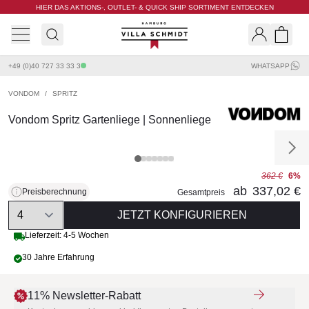
HIER DAS AKTIONS-, OUTLET- & QUICK SHIP SORTIMENT ENTDECKEN
Villa Schmidt
Search
Shopp
+49 (0)40 727 33 33 3
WHATSAPP
VONDOM
/
SPRITZ
Vondom Spritz Gartenliege | Sonnenliege
362 €
6%
ab
337,02 €
Preisberechnung
Gesamtpreis
Quantity
JETZT KONFIGURIEREN
Lieferzeit: 4-5 Wochen
30 Jahre Erfahrung
11% Newsletter-Rabatt