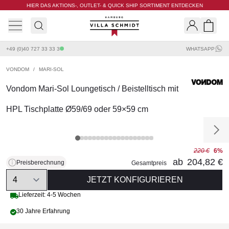
HIER DAS AKTIONS-, OUTLET- & QUICK SHIP SORTIMENT ENTDECKEN
Villa Schmidt
Search
Shopp
+49 (0)40 727 33 33 3
WHATSAPP
VONDOM
/
MARI-SOL
Vondom Mari-Sol Loungetisch / Beistelltisch mit
HPL Tischplatte Ø59/69 oder 59×59 cm
220 €
6%
ab
204,82 €
Preisberechnung
Gesamtpreis
Quantity
JETZT KONFIGURIEREN
Lieferzeit: 4-5 Wochen
30 Jahre Erfahrung