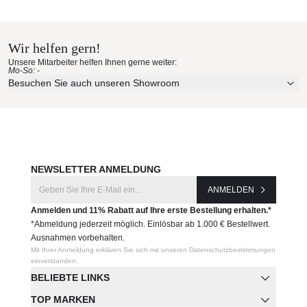
Vondom Materialmuster nach
65009
Hause bestellen
Hersteller:
Wir helfen gern!
Erleben Sie unsere Stoffe und Materialien ganz in Ruhe in
Vondom
Unsere Mitarbeiter helfen Ihnen gerne weiter:
Ihren eigenen vier Wänden.
Mo-So: -
Aktuelle Originalstoffe des Herstellers
Besuchen Sie auch unseren Showroom
Farbe, Struktur und Haptik authentisch erleben
Persönliche Beratung bei Ihrer Konfiguration
JETZT MUSTER BESTELLEN
NEWSLETTER ANMELDUNG
ANMELDEN
Anmelden und 11% Rabatt auf Ihre erste Bestellung erhalten.*
*Abmeldung jederzeit möglich. Einlösbar ab 1.000 € Bestellwert.
Ausnahmen vorbehalten.
Mit Ihrer Anmeldung erklären Sie sich mit unseren Datenschutzbestimmungen
einverstanden.
BELIEBTE LINKS
TOP MARKEN