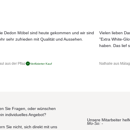
ium mit profiliertem Mast, Kurbelantrieb und Drehmechanismus für
chselbar und selbstspannend, dank den flexiblen Strebenenden.
Sie den Schirm problemlos. Das Schirmdach neigen Sie stufenlos mit d
geschützten, trockenen Ort.
ie Dedon Möbel sind heute gekommen und wir sind
Vielen lieben Dan
ehr sehr zufrieden mit Qualität und Aussehen.
"Extra White-Gl
JETZT MUSTER BESTELLEN
haben. Das lief s
ul aus der Pflaz
Nathalie aus Mála
Verifizierter Kauf
n Sie Fragen, oder wünschen
ein individuelles Angebot?
Unsere Mitarbeiter helf
Mo-So: -
rn Sie nicht, sich direkt mit uns