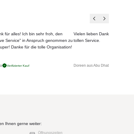
em
k für alles! Ich bin sehr froh, den
Vielen lieben Dank für das net
ove Service" in Anspruch genommen zu
tollen Service.
uper! Danke für die tolle Organisation!
ga
Doreen aus Abu Dhabi
Verifizierter Kauf
Verifizierter 
en Ihnen gerne weiter:
Öffnungszeiten