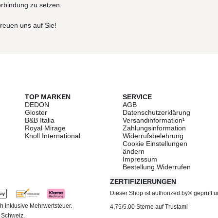
erbindung zu setzen.
freuen uns auf Sie!
TOP MARKEN
SERVICE
DEDON
AGB
Gloster
Datenschutzerklärung
B&B Italia
Versandinformation¹
Royal Mirage
Zahlungsinformation
Knoll International
Widerrufsbelehrung
Cookie Einstellungen
ändern
Impressum
Bestellung Widerrufen
ZERTIFIZIERUNGEN
Dieser Shop ist authorized.by® geprüft und
h inklusive Mehrwertsteuer.
4.75/5.00 Sterne auf Trustami
d Schweiz.