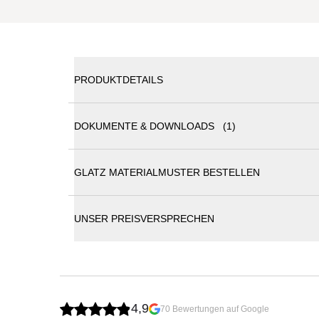
PRODUKTDETAILS
DOKUMENTE & DOWNLOADS (1)
Glatz Sonnenschirm Alu-Twist Ø 300 cm - Express
GLATZ MATERIALMUSTER BESTELLEN
Glatz Sonnenschirme Katalog
Übersicht Stoffklasse 2, 4
Let’s Twist Again! Mit Alu-Twist easy kommen Sie
sich schnell und einfach bedienen. Aber Vorsicht:
UNSER PREISVERSPRECHEN
Lassen Sie sich von seinem attraktiven Äußeren ni
Schließlich steckt eine ausgereifte Konstruktion in
einwandfrei zu bedienen ist. Aus gutem Grund: Mast
Bedienungselemente mit ausgeklügelter Technologie
Richtig Spaß macht auch die Bedienung. Eine Kurbel
Kurbelgehäuses, bringen Sie das Schirmdach stufe
4,9
70 Bewertungen auf Google
bleiben.