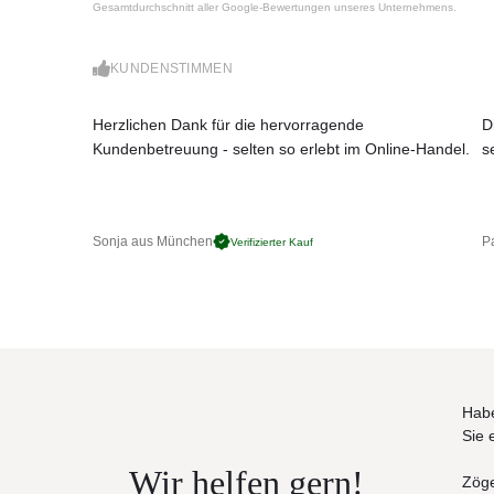
Gesamtdurchschnitt aller Google-Bewertungen unseres Unternehmens.
Material und Technik
: Das Gestell ist aus Alumin
stufenlose Schrägstellung. Schirmbezug ist auswe
Bedienung
: Mit der Kurbel öffnen und schließen 
KUNDENSTIMMEN
Drehmechanismus «Twist» am Kurbelgehäuse.
Überwinterung
: In der Schutzhülle an einem wind
Herzlichen Dank für die hervorragende
D
Maße
:
Kundenbetreuung - selten so erlebt im Online-Handel.
s
8-teilig rund ø 270 / 300 / 330 cm
8-teilig quadratisch 240 x 240 cm
6-teilig rechteckig 250 x 200 cm
Max. Höhe ca. 270 cm
Sonja aus München
Pa
Verifizierter Kauf
Mast:
Ø 3,9 cm
Gewicht
: ca. 5 - 8.5 kg
Gestell
: Aluminium natureloxiert
Habe
Sie 
Wir helfen gern!
Zöge