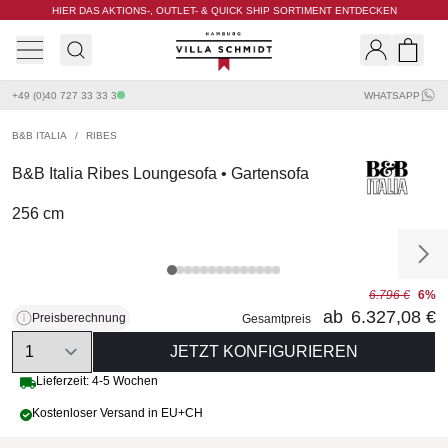
HIER DAS AKTIONS-, OUTLET- & QUICK SHIP SORTIMENT ENTDECKEN
Villa Schmidt
Search
Shopp
+49 (0)40 727 33 33 3
WHATSAPP
B&B ITALIA
/
RIBES
B&B Italia Ribes Loungesofa • Gartensofa
256 cm
6.796 €
6%
ab
6.327,08 €
Preisberechnung
Gesamtpreis
Quantity
JETZT KONFIGURIEREN
Lieferzeit: 4-5 Wochen
Kostenloser Versand in EU+CH