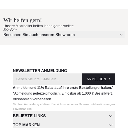
B&B Italia Materialmuster nach
Profil- und Riemenfarbe in Natur, blau, rot, sahne weiß,
Hause bestellen
dunkelgrau oder aquamarin
Schutzhülle wird empfohlen!
Wir helfen gern!
Erleben Sie unsere Stoffe und Materialien ganz in Ruhe in
Gewicht: 47 kg
Unsere Mitarbeiter helfen Ihnen gerne weiter:
Ihren eigenen vier Wänden.
Maße (B × T × SH / H)
Mo-So: -
Aktuelle Originalstoffe des Herstellers
Besuchen Sie auch unseren Showroom
256 × 106 × 42 / 82 cm
Farbe, Struktur und Haptik authentisch erleben
Produktnummer:
Persönliche Beratung bei Ihrer Konfiguration
RBR256
JETZT MUSTER BESTELLEN
Hersteller:
NEWSLETTER ANMELDUNG
B&B Italia
ANMELDEN
Anmelden und 11% Rabatt auf Ihre erste Bestellung erhalten.*
*Abmeldung jederzeit möglich. Einlösbar ab 1.000 € Bestellwert.
Ausnahmen vorbehalten.
Mit Ihrer Anmeldung erklären Sie sich mit unseren Datenschutzbestimmungen
einverstanden.
BELIEBTE LINKS
TOP MARKEN