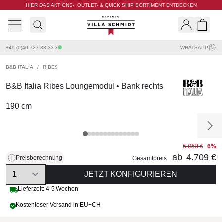
HIER DAS AKTIONS-, OUTLET- & QUICK SHIP SORTIMENT ENTDECKEN
Villa Schmidt
Search
Shopp
+49 (0)40 727 33 33 3
WHATSAPP
B&B ITALIA
/
RIBES
B&B Italia Ribes Loungemodul • Bank rechts
190 cm
5.058 €
6%
ab
4.709 €
Preisberechnung
Gesamtpreis
Quantity
JETZT KONFIGURIEREN
Lieferzeit: 4-5 Wochen
Kostenloser Versand in EU+CH