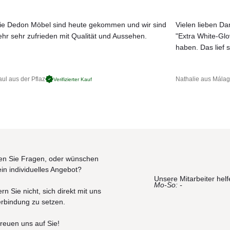
elt wurden. Die Polster bestehen nämlich aus einer Füllung aus
aschen stammen und einen Kern aus Polyurethan unterschiedlicher Dicht
ie Dedon Möbel sind heute gekommen und wir sind
Vielen lieben Dan
ersofas werden 510 Flaschen à 1500 ml benötigt, für das Zweisitzersof
ehr sehr zufrieden mit Qualität und Aussehen.
"Extra White-Gl
JETZT MUSTER BESTELLEN
haben. Das lief s
ul aus der Pflaz
Nathalie aus Mála
Verifizierter Kauf
esterfaser
esterfaser
n Sie Fragen, oder wünschen
ein individuelles Angebot?
Unsere Mitarbeiter helf
Mo-So: -
rn Sie nicht, sich direkt mit uns
erbindung zu setzen.
freuen uns auf Sie!