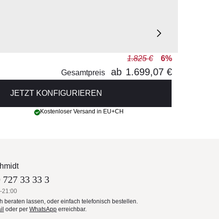
1.825 €
6%
ab
1.699,07 €
Gesamtpreis
JETZT KONFIGURIEREN
Kostenloser Versand in EU+CH
hmidt
 727 33 33 3
–21:00
ch beraten lassen, oder einfach telefonisch bestellen.
il
oder per
WhatsApp
erreichbar.