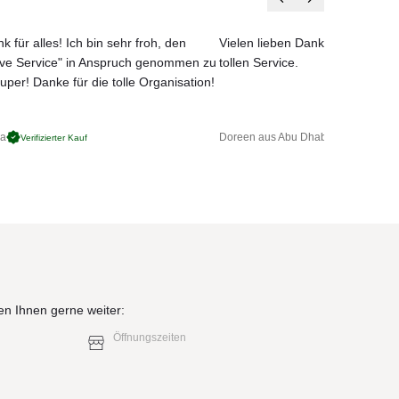
e
k für alles! Ich bin sehr froh, den
Vielen lieben Dank für das net
a 390
ove Service" in Anspruch genommen zu
tollen Service.
uper! Danke für die tolle Organisation!
ga
Doreen aus Abu Dhabi
Verifizierter Kauf
Verifizierter 
en Ihnen gerne weiter:
Öffnungszeiten