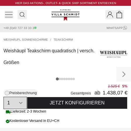
HIER DAS AKTIONS-, OUTLET- & QUICK SHIP SORTIMENT ENTDECKEN
Villa Schmidt
Search
Shopp
+49 (0)40 727 33 33 3
WHATSAPP
WEISHÄUPL SONNENSCHIRME
/
TEAKSCHIRM
Weishäupl Teakschirm quadratisch | versch.
Größen
1.525 €
5%
ab
1.438,07 €
Preisberechnung
Gesamtpreis
Quantity
JETZT KONFIGURIEREN
Lieferzeit: 2-3 Wochen
Kostenloser Versand in EU+CH