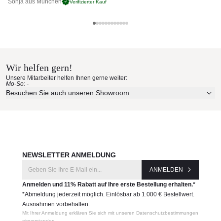
Sonja aus München
Pa
Verifizierter Kauf
Weishäupl Sonnenschirme
Materialmuster nach Hause
250 x 250
273
223
53
15
bestellen
Wir helfen gern!
300 x 300
273
223
53
18
Unsere Mitarbeiter helfen Ihnen gerne weiter:
350 x 350
303
239
63
24
Mo-So: -
Erleben Sie unsere Stoffe und Materialien ganz in Ruhe in
Besuchen Sie auch unseren Showroom
Ihren eigenen vier Wänden.
Produktnummer:
Aktuelle Originalstoffe des Herstellers
VS-TS-Q-25
Farbe, Struktur und Haptik authentisch erleben
Persönliche Beratung bei Ihrer Konfiguration
Hersteller:
JETZT MUSTER BESTELLEN
Weishäupl Sonnenschirme
NEWSLETTER ANMELDUNG
ANMELDEN
Anmelden und 11% Rabatt auf Ihre erste Bestellung erhalten.*
*Abmeldung jederzeit möglich. Einlösbar ab 1.000 € Bestellwert.
Ausnahmen vorbehalten.
Mit Ihrer Anmeldung erklären Sie sich mit unseren Datenschutzbestimmungen
einverstanden.