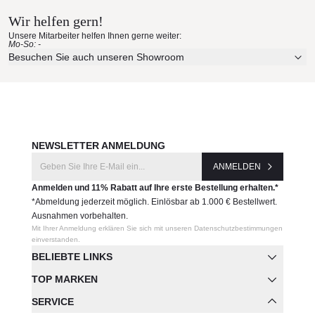
Hinweis: die Stühle werden nur in 4er-Sets verkauft.
Wir helfen gern!
Erleben Sie unsere Stoffe und Materialien ganz in Ruhe in
Produktnummer:
Unsere Mitarbeiter helfen Ihnen gerne weiter:
Ihren eigenen vier Wänden.
Mo-So: -
65036
Aktuelle Originalstoffe des Herstellers
Besuchen Sie auch unseren Showroom
Farbe, Struktur und Haptik authentisch erleben
Hersteller:
Persönliche Beratung bei Ihrer Konfiguration
Vondom
JETZT MUSTER BESTELLEN
NEWSLETTER ANMELDUNG
ANMELDEN
Anmelden und 11% Rabatt auf Ihre erste Bestellung erhalten.*
*Abmeldung jederzeit möglich. Einlösbar ab 1.000 € Bestellwert.
Ausnahmen vorbehalten.
Mit Ihrer Anmeldung erklären Sie sich mit unseren Datenschutzbestimmungen
einverstanden.
BELIEBTE LINKS
TOP MARKEN
SERVICE