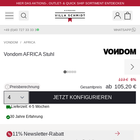
HIER DAS AKTIONS-, OUTLET- & QUICK SHIP SORTIMENT ENTDECKEN
Villa Schmidt
Search
Shopp
+49 (0)40 727 33 33 3
WHATSAPP
VONDOM
/
AFRICA
Vondom AFRICA Stuhl
113 €
6%
ab
105,20 €
Preisberechnung
Gesamtpreis
Quantity
JETZT KONFIGURIEREN
Lieferzeit: 4-5 Wochen
30 Jahre Erfahrung
11% Newsletter-Rabatt