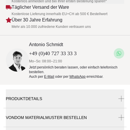
Kostenlos anmelden und bei Ihrer ersten Bestellung sparen*
Täglicher Versand der Ware
Kostenlose Lieferung innerhalb EU+CH ab 500 € Bestellwert
Über 30 Jahre Erfahrung
Mehr als 10.000 zufriedene Kunden vertrauen uns
Antonio Schmidt
+49 (0)40 727 33 33 3
Mo–So: 08:00–21:00
Jetzt persönlich beraten lassen, oder einfach telefonisch
bestellen.
Auch per
E-Mail
oder per
WhatsApp
erreichbar.
PRODUKTDETAILS
VONDOM MATERIALMUSTER BESTELLEN
Vondom AFRICA Stuhl
Dieser Artikel steht als 4er-Set zur Verfügung.