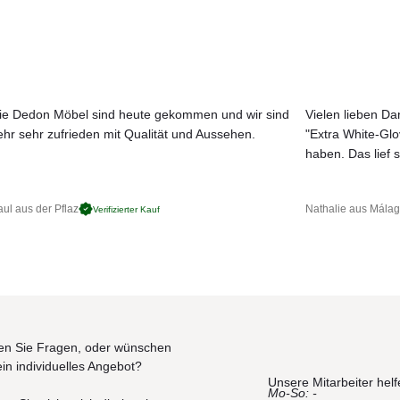
higkeit für den Außenbereich
Anmutung
Varianten
6 × 65 cm
× 65 cm
 × 96 × 65 cm
ie Dedon Möbel sind heute gekommen und wir sind
Vielen lieben Dan
6 × 65 cm
ehr sehr zufrieden mit Qualität und Aussehen.
"Extra White-Gl
× 65 cm
JETZT MUSTER BESTELLEN
haben. Das lief s
 × 96 × 65 cm
ul aus der Pflaz
Nathalie aus Mála
Verifizierter Kauf
n Sie Fragen, oder wünschen
ein individuelles Angebot?
Unsere Mitarbeiter helf
Mo-So: -