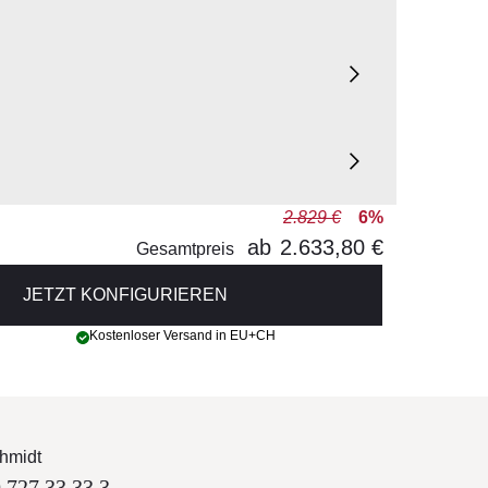
2.829 €
6%
ab
2.633,80 €
Gesamtpreis
JETZT KONFIGURIEREN
Kostenloser Versand in EU+CH
hmidt
 727 33 33 3